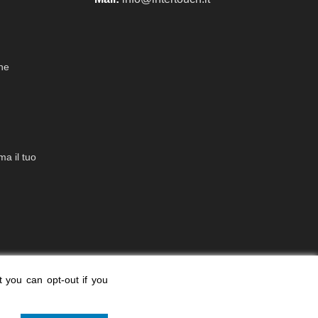
che
a il tuo
t you can opt-out if you