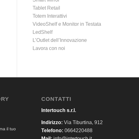
Tablet Retail
Totem Interattivi
VideoShelf e Monitor in Testata
LedShelf
L’Outlet dell’Innovazione
Lavora con noi
ORY
CONTATTI
Intertouch s.r.l.
Indirizzo:
Via Tiburtina, 912
a il tuo
Telefono:
0664220488
Mail:
info@intertouch.it