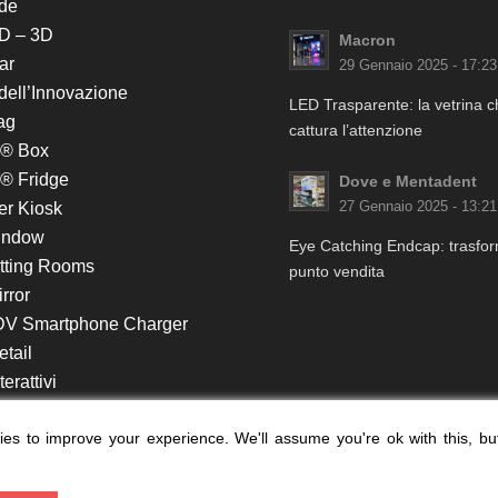
de
D – 3D
Macron
ar
29 Gennaio 2025 - 17:23
 dell’Innovazione
LED Trasparente: la vetrina 
ag
cattura l’attenzione
k® Box
® Fridge
Dove e Mentadent
er Kiosk
27 Gennaio 2025 - 13:21
indow
Eye Catching Endcap: trasform
itting Rooms
punto vendita
rror
DV Smartphone Charger
etail
erattivi
lf e Monitor in Testata
es to improve your experience. We'll assume you're ok with this, bu