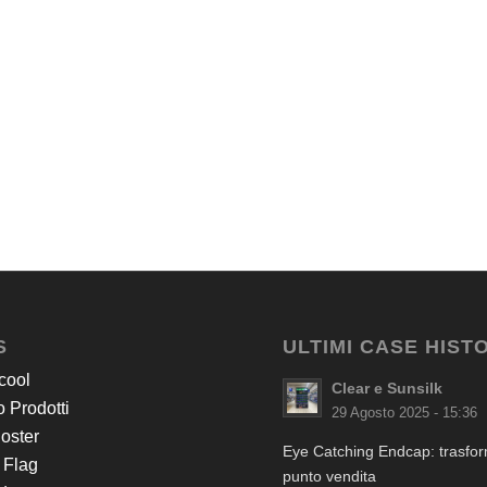
S
ULTIMI CASE HIST
cool
Clear e Sunsilk
 Prodotti
29 Agosto 2025 - 15:36
Poster
Eye Catching Endcap: trasform
 Flag
punto vendita