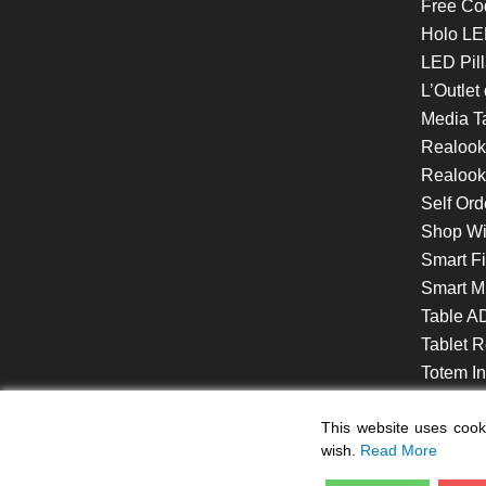
Free Co
Holo LE
LED Pill
L’Outlet
Media T
Realoo
Realook
Self Ord
Shop W
Smart F
Smart Mi
Table A
Tablet R
Totem Int
VideoShe
This website uses cooki
wish.
Read More