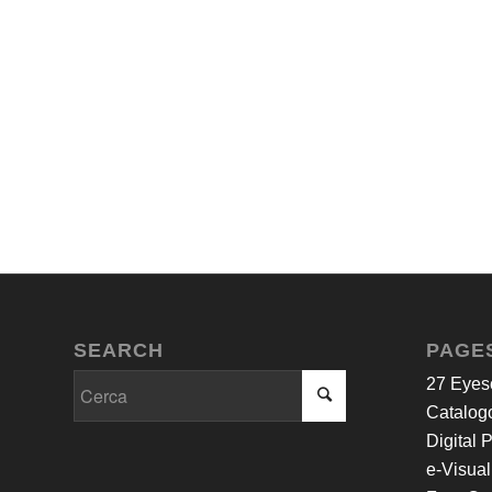
SEARCH
PAGE
27 Eyes
Catalogo
Digital 
e-Visual