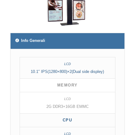
Info Generali
10.1″ IPS(1280×800)×2(Dual side displey)
MEMORY
2G DDR3+16GB EMMC
CPU