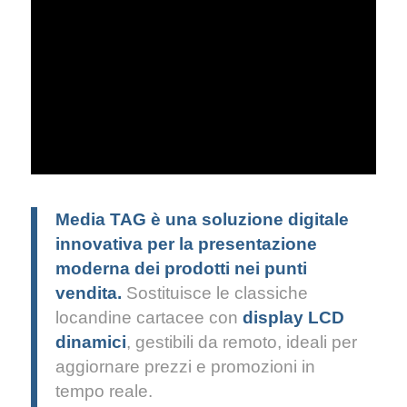
Media TAG è una soluzione digitale
innovativa per la presentazione
moderna dei prodotti nei punti
vendita.
Sostituisce le classiche
locandine cartacee con
display LCD
dinamici
, gestibili da remoto, ideali per
aggiornare prezzi e promozioni in
tempo reale.