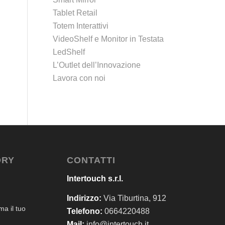
Tablet Retail
Totem Interattivi
VideoShelf e Monitor in Testata
LedShelf
L’Outlet dell’Innovazione
Lavora con noi
ORY
CONTATTI
Intertouch s.r.l.
Indirizzo:
Via Tiburtina, 912
a il tuo
Telefono:
0664220488
Mail:
info@intertouch.it