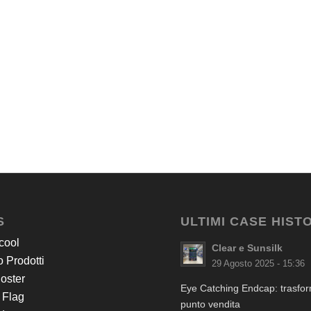
S
ULTIMI CASE HIST
cool
Clear e Sunsilk
 Prodotti
29 Agosto 2025 - 15:36
Poster
Eye Catching Endcap: trasform
 Flag
punto vendita