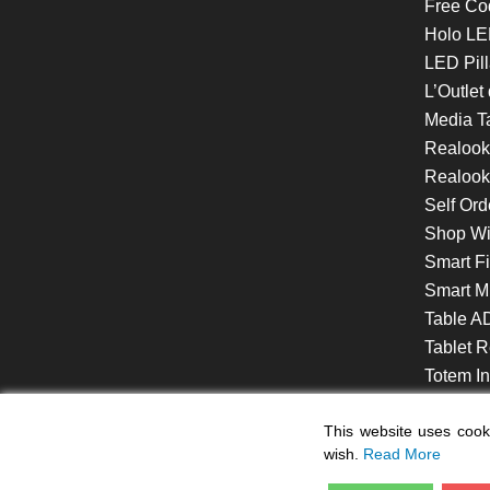
Free Co
Holo LE
LED Pill
L’Outlet
Media T
Realoo
Realook
Self Ord
Shop W
Smart F
Smart Mi
Table A
Tablet R
Totem Int
VideoShe
This website uses cooki
wish.
Read More