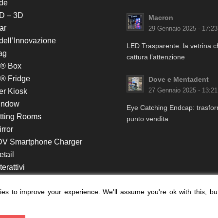
de
D – 3D
Macron
ar
29 Gennaio 2025 - 17:23
 dell’Innovazione
LED Trasparente: la vetrina 
ag
cattura l’attenzione
k® Box
® Fridge
Dove e Mentadent
er Kiosk
27 Gennaio 2025 - 13:21
indow
Eye Catching Endcap: trasform
itting Rooms
punto vendita
rror
DV Smartphone Charger
etail
erattivi
lf e Monitor in Testata
es to improve your experience. We'll assume you're ok with this, bu