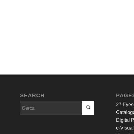
SEARCH
PAGE
27 Eyes
Catalogo
Digital 
e-Visual