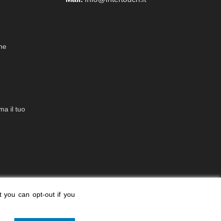
che
a il tuo
t you can opt-out if you