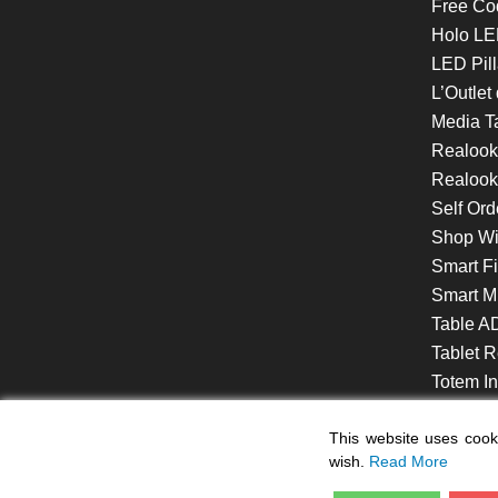
Free Co
Holo LE
LED Pill
L’Outlet
Media T
Realoo
Realook
Self Ord
Shop W
Smart F
Smart Mi
Table A
Tablet R
Totem Int
VideoShe
This website uses cooki
wish.
Read More