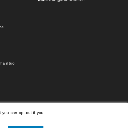
che
a il tuo
t you can opt-out if you