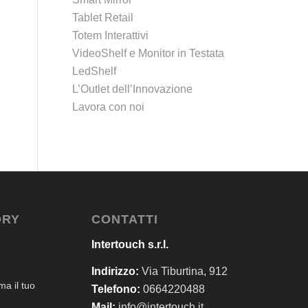
Tablet Retail
Totem Interattivi
VideoShelf e Monitor in Testata
LedShelf
L’Outlet dell’Innovazione
Lavora con noi
ORY
CONTATTI
Intertouch s.r.l.
Indirizzo:
Via Tiburtina, 912
a il tuo
Telefono:
0664220488
Mail:
info@intertouch.it