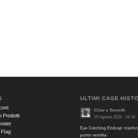
S
ULTIMI CASE HIST
cool
Clear e Sunsilk
 Prodotti
29 Agosto 2025 - 15:36
Poster
Eye Catching Endcap: trasform
 Flag
punto vendita