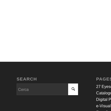
SEARCH
PAGE
27 Eyes
Catalogo
Digital 
e-Visual