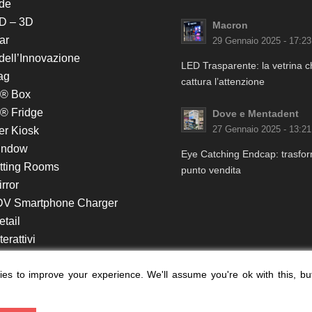
de
D – 3D
Macron
ar
29 Gennaio 2025 - 17:23
 dell’Innovazione
LED Trasparente: la vetrina 
ag
cattura l’attenzione
k® Box
® Fridge
Dove e Mentadent
er Kiosk
27 Gennaio 2025 - 13:21
indow
Eye Catching Endcap: trasform
itting Rooms
punto vendita
rror
DV Smartphone Charger
etail
erattivi
lf e Monitor in Testata
es to improve your experience. We'll assume you're ok with this, bu