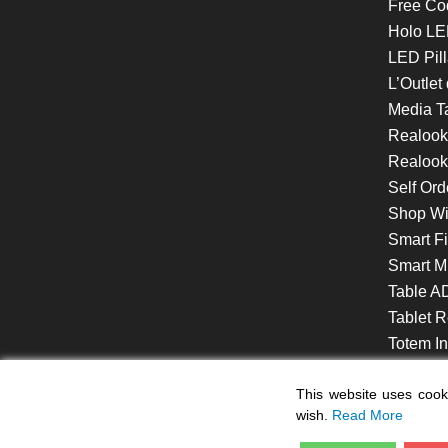
Free Co
Holo LE
LED Pill
L’Outlet
Media T
Realoo
Realook
Self Ord
Shop W
Smart F
Smart Mi
Table A
Tablet R
Totem Int
VideoShe
This website uses cooki
wish.
Read More