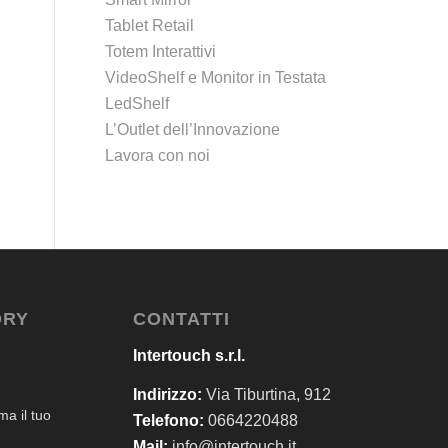
Tablet Retail
Totem Interattivi
VideoShelf e Monitor in Testata
LedShelf
L’Outlet dell’Innovazione
Lavora con noi
ORY
CONTATTI
Intertouch s.r.l.
Indirizzo:
Via Tiburtina, 912
a il tuo
Telefono:
0664220488
Mail:
info@intertouch.it