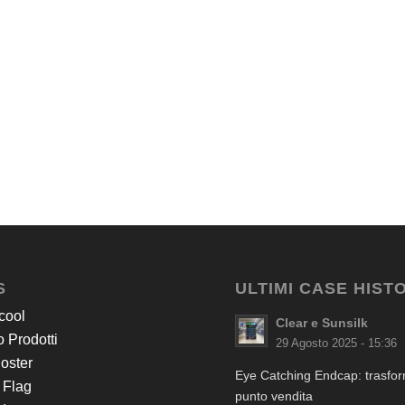
S
ULTIMI CASE HIST
cool
Clear e Sunsilk
 Prodotti
29 Agosto 2025 - 15:36
Poster
Eye Catching Endcap: trasform
 Flag
punto vendita