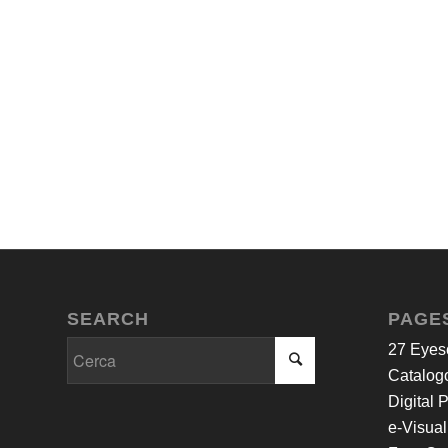
SEARCH
PAGE
27 Eyes
Catalogo
Digital 
e-Visual