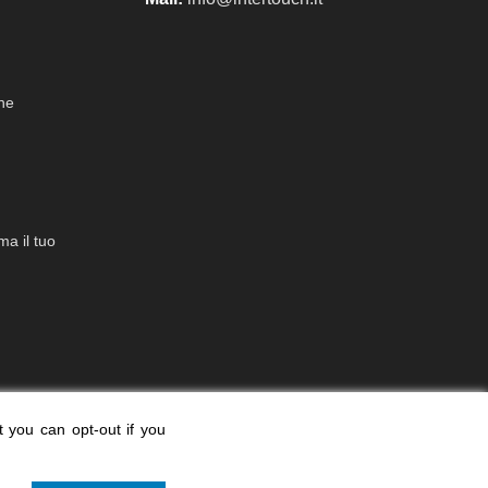
che
a il tuo
t you can opt-out if you