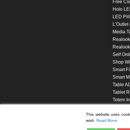
Free Co
Holo LE
LED Pill
L’Outlet
Media T
Realoo
Realook
Self Ord
Shop W
Smart F
Smart Mi
Table A
Tablet R
Totem Int
VideoShe
This website uses cooki
wish.
Read More