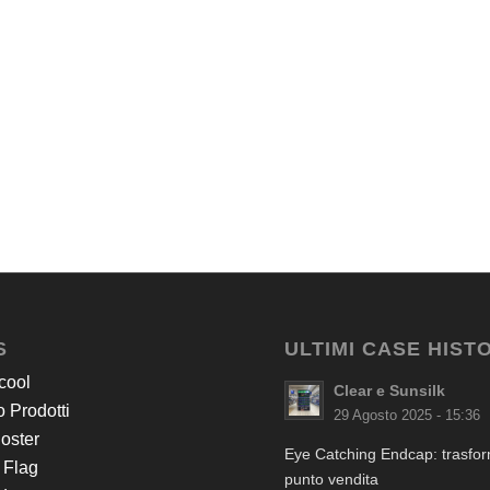
S
ULTIMI CASE HIST
cool
Clear e Sunsilk
 Prodotti
29 Agosto 2025 - 15:36
Poster
Eye Catching Endcap: trasform
 Flag
punto vendita