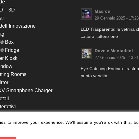
de
D – 3D
Macron
ar
29 Gennaio 2025 - 17:23
 dell’Innovazione
LED Trasparente: la vetrina 
ag
cattura l’attenzione
k® Box
® Fridge
Dove e Mentadent
er Kiosk
27 Gennaio 2025 - 13:21
indow
Eye Catching Endcap: trasform
itting Rooms
punto vendita
rror
DV Smartphone Charger
etail
erattivi
lf e Monitor in Testata
es to improve your experience. We'll assume you're ok with this, bu