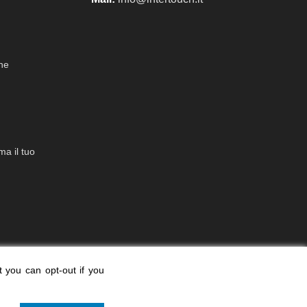
che
a il tuo
t you can opt-out if you