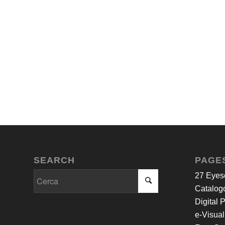
SEARCH
PAGE
27 Eyes
Catalogo
Digital 
e-Visual