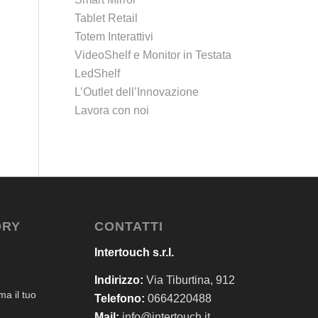
Tablet Retail
Totem Interattivi
VideoShelf e Monitor in Testata
LedShelf
L’Outlet dell’Innovazione
Lavora con noi
ORY
CONTATTI
Intertouch s.r.l.
Indirizzo:
Via Tiburtina, 912
a il tuo
Telefono:
0664220488
Mail:
info@intertouch.it