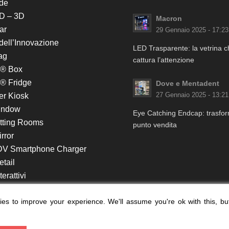
de
D – 3D
Macron
ar
29 Gennaio 2025 - 17:23
 dell’Innovazione
LED Trasparente: la vetrina 
ag
cattura l’attenzione
k® Box
® Fridge
Dove e Mentadent
er Kiosk
27 Gennaio 2025 - 13:21
indow
Eye Catching Endcap: trasform
itting Rooms
punto vendita
rror
DV Smartphone Charger
etail
erattivi
lf e Monitor in Testata
es to improve your experience. We'll assume you're ok with this, bu