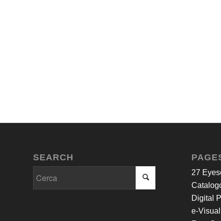
SEARCH
PAGE
27 Eyes
Catalogo
Digital 
e-Visual