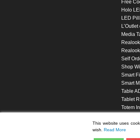
Free Co
Holo LE
LED Pill
L’Outlet
Media T
Realoo
Realook
Self Ord
Shop W
Smart F
Smart Mi
Table A
Tablet R
Totem Int
VideoShe
This website uses cooki
wish.
Read More