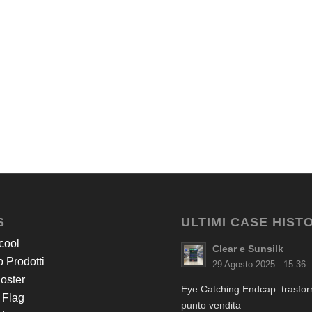
S
ULTIMI CASE HIST
cool
Clear e Sunsilk
 Prodotti
29 Agosto 2025 - 15:36
Poster
Eye Catching Endcap: trasform
 Flag
punto vendita