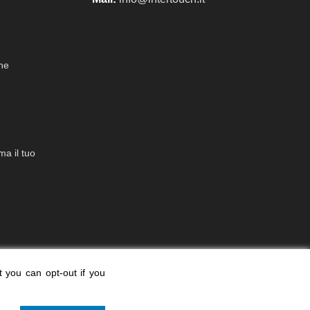
che
a il tuo
t you can opt-out if you