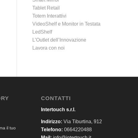
Tablet Retail
Totem Interattivi
VideoShelf e Monitor in Testata
LedShelf
L’Outlet dell’Innovazione
Lavora con noi
ORY
CONTATTI
Intertouch s.r.l.
Indirizzo:
Via Tiburtina, 912
a il tuo
Telefono:
0664220488
Mail:
info@intertouch.it