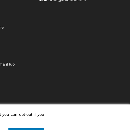
che
a il tuo
t you can opt-out if you