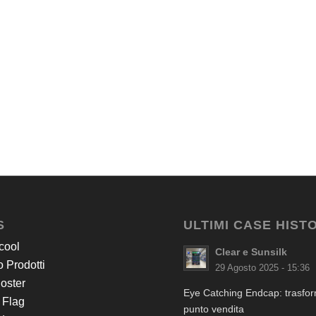
S
ULTIMI CASE HIST
cool
Clear e Sunsilk
 Prodotti
29 Agosto 2025 - 15:36
Poster
Eye Catching Endcap: trasform
 Flag
punto vendita