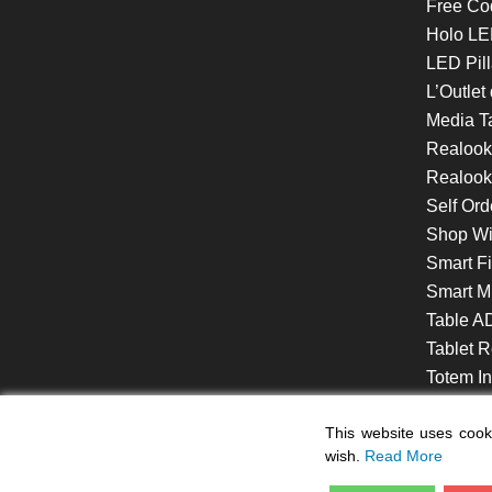
Free Co
Holo LE
LED Pill
L’Outlet
Media T
Realoo
Realook
Self Ord
Shop W
Smart F
Smart Mi
Table A
Tablet R
Totem Int
VideoShe
This website uses cooki
wish.
Read More