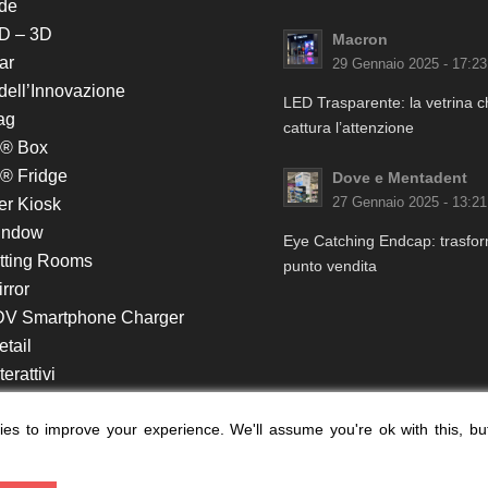
de
D – 3D
Macron
ar
29 Gennaio 2025 - 17:23
 dell’Innovazione
LED Trasparente: la vetrina 
ag
cattura l’attenzione
k® Box
® Fridge
Dove e Mentadent
er Kiosk
27 Gennaio 2025 - 13:21
indow
Eye Catching Endcap: trasform
itting Rooms
punto vendita
rror
DV Smartphone Charger
etail
erattivi
lf e Monitor in Testata
es to improve your experience. We'll assume you're ok with this, bu