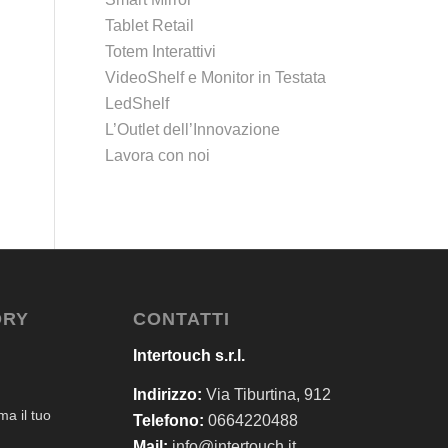
Tablet Retail
Totem Interattivi
VideoShelf e Monitor in Testata
LedShelf
L’Outlet dell’Innovazione
Lavora con noi
ORY
CONTATTI
Intertouch s.r.l.
Indirizzo:
Via Tiburtina, 912
a il tuo
Telefono:
0664220488
Mail:
info@intertouch.it