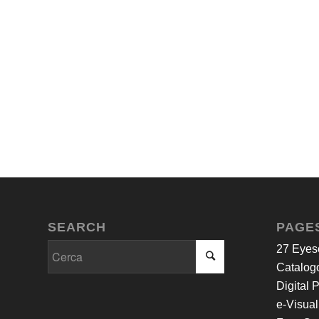
SEARCH
PAGE
27 Eyes
Catalogo
Digital 
e-Visual