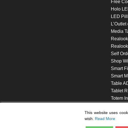
Free Co
Holo LE
LED Pill
L’Outlet
Media T
Realoo
Realook
Self Ord
Shop W
Smart F
Smart Mi
Table A
Tablet R
Totem Int
VideoShe
This website uses cooki
wish.
Read More