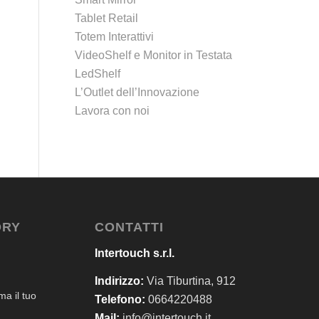
Tablet Retail
Totem Interattivi
VideoShelf e Monitor in Testata
LedShelf
L’Outlet dell’Innovazione
Lavora con noi
ORY
CONTATTI
Intertouch s.r.l.
Indirizzo:
Via Tiburtina, 912
a il tuo
Telefono:
0664220488
Mail:
info@intertouch.it