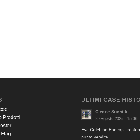
S
ULTIMI CASE HIST
cool
Clear e Sunsilk
 Prodotti
29 Agosto 2025 - 15:36
Poster
Eye Catching Endcap: trasform
 Flag
punto vendita