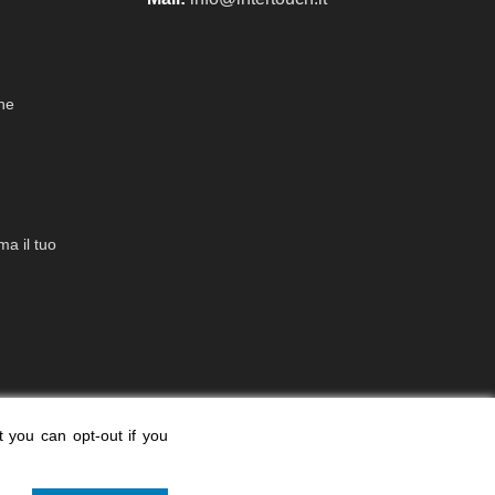
che
a il tuo
t you can opt-out if you