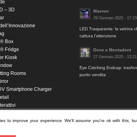
de
D – 3D
Macron
ar
29 Gennaio 2025 - 17:23
 dell’Innovazione
LED Trasparente: la vetrina 
ag
cattura l’attenzione
k® Box
® Fridge
Dove e Mentadent
er Kiosk
27 Gennaio 2025 - 13:21
indow
Eye Catching Endcap: trasform
itting Rooms
punto vendita
rror
DV Smartphone Charger
etail
erattivi
lf e Monitor in Testata
es to improve your experience. We'll assume you're ok with this, bu