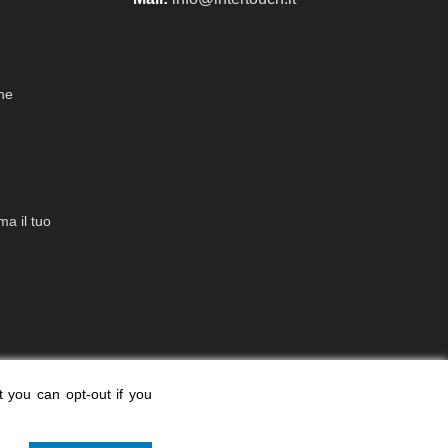
che
a il tuo
t you can opt-out if you