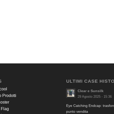
S
ULTIMI CASE HIST
cool
Clear e Sunsilk
 Prodotti
29 Agosto 2025 - 15:36
Poster
Eye Catching Endcap: trasform
 Flag
punto vendita