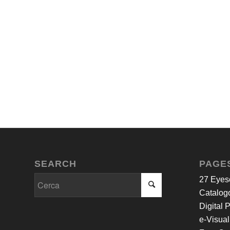
SEARCH
PAGE
27 Eyes
Catalogo
Digital 
e-Visual