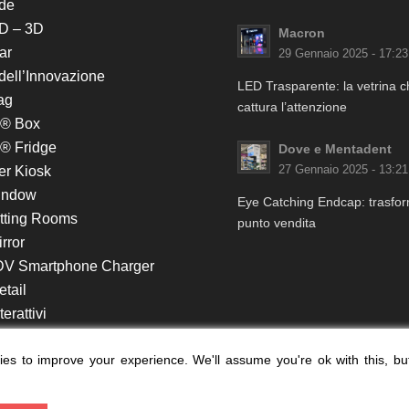
de
D – 3D
Macron
ar
29 Gennaio 2025 - 17:23
 dell’Innovazione
LED Trasparente: la vetrina 
ag
cattura l’attenzione
k® Box
® Fridge
Dove e Mentadent
er Kiosk
27 Gennaio 2025 - 13:21
indow
Eye Catching Endcap: trasform
itting Rooms
punto vendita
rror
DV Smartphone Charger
etail
erattivi
lf e Monitor in Testata
es to improve your experience. We'll assume you're ok with this, bu