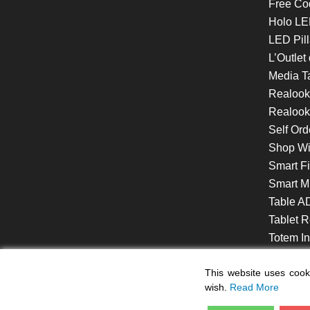
Free Co
Holo LE
LED Pill
L’Outlet
Media T
Realoo
Realook
Self Ord
Shop W
Smart F
Smart Mi
Table A
Tablet R
Totem Int
VideoShe
This website uses cooki
wish.
Read More