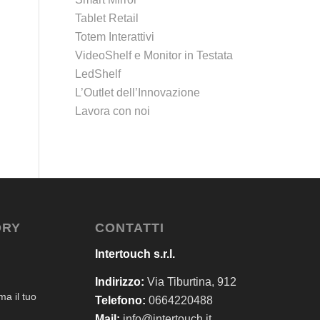
Tablet Retail
Totem Interattivi
VideoShelf e Monitor in Testata
LedShelf
L’Outlet dell’Innovazione
Lavora con noi
ORY
CONTATTI
Intertouch s.r.l.
Indirizzo:
Via Tiburtina, 912
a il tuo
Telefono:
0664220488
Mail:
info@intertouch.it