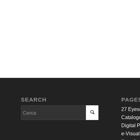
SEARCH
PAGE
27 Eyes
Catalogo
Digital 
e-Visual