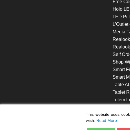
Free Co
Holo LE
LED Pill
L’Outlet
Media T
Realoo
Realook
Self Ord
Shop W
Smart F
Smart Mi
Table A
Tablet R
Totem Int
VideoShe
This website uses cooki
wish.
Read More