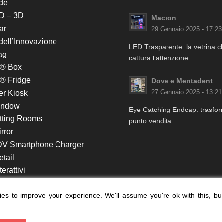
de
D – 3D
Macron
ar
29 Gennaio 2025 - 17:23
 dell’Innovazione
LED Trasparente: la vetrina 
ag
cattura l’attenzione
k® Box
® Fridge
Dove e Mentadent
er Kiosk
27 Gennaio 2025 - 13:21
indow
Eye Catching Endcap: trasform
itting Rooms
punto vendita
rror
DV Smartphone Charger
etail
erattivi
lf e Monitor in Testata
es to improve your experience. We'll assume you're ok with this, bu