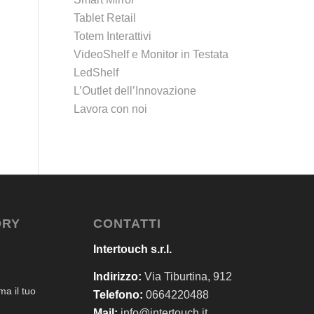
Tablet Retail
Totem Interattivi
VideoShelf e Monitor in Testata
LedShelf
L’Outlet dell’Innovazione
Lavora con noi
ORY
CONTATTI
Intertouch s.r.l.
Indirizzo:
Via Tiburtina, 912
a il tuo
Telefono:
0664220488
Mail:
info@intertouch.it