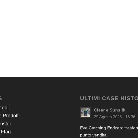
S
ULTIMI CASE HIST
cool
Clear e Sunsilk
 Prodotti
29 Agosto 2025 - 15:36
Poster
Eye Catching Endcap: trasform
 Flag
punto vendita