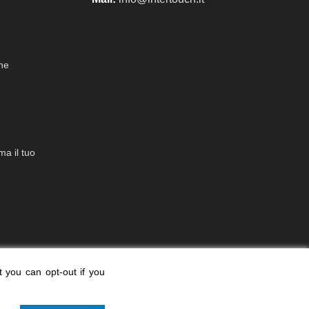
che
a il tuo
t you can opt-out if you