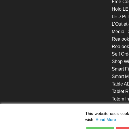
Free Co
Holo LE
LED Pill
L’Outlet
Media T
Realoo
Realook
Self Ord
Shop W
Smart F
Smart Mi
Table A
Tablet R
Totem Int
VideoShe
This website uses cooki
wish.
Read More