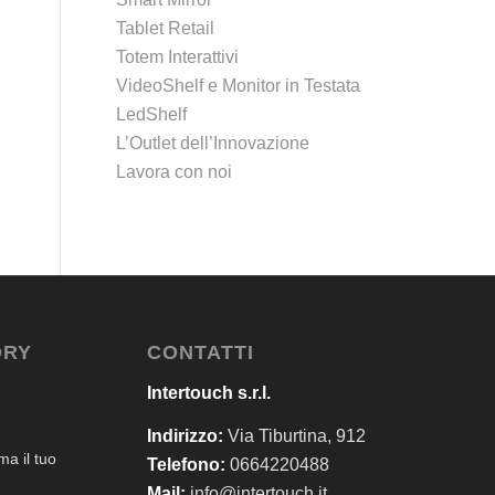
Tablet Retail
Totem Interattivi
VideoShelf e Monitor in Testata
LedShelf
L’Outlet dell’Innovazione
Lavora con noi
ORY
CONTATTI
Intertouch s.r.l.
Indirizzo:
Via Tiburtina, 912
a il tuo
Telefono:
0664220488
Mail:
info@intertouch.it