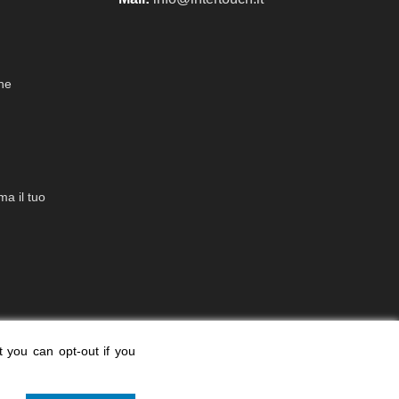
che
a il tuo
t you can opt-out if you