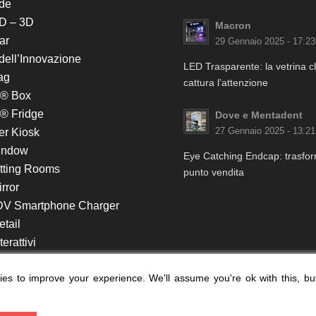
de
D – 3D
Macron
ar
29 Gennaio 2025 - 17:23
 dell’Innovazione
LED Trasparente: la vetrina 
ag
cattura l’attenzione
k® Box
® Fridge
Dove e Mentadent
er Kiosk
27 Gennaio 2025 - 13:21
indow
Eye Catching Endcap: trasform
itting Rooms
punto vendita
rror
DV Smartphone Charger
etail
erattivi
lf e Monitor in Testata
es to improve your experience. We'll assume you're ok with this, bu