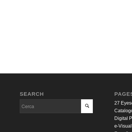
SEARCH
PAGE
27 Eyes
Catalogo
Digital 
e-Visual