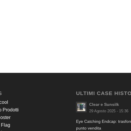
S
ULTIMI CASE HIST
cool
Clear e Sunsilk
 Prodotti
29 Agosto 2025 - 15:36
Poster
Eye Catching Endcap: trasform
 Flag
punto vendita