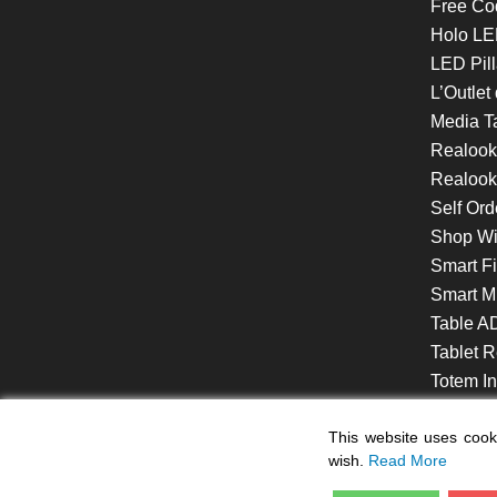
Free Co
Holo LE
LED Pill
L’Outlet
Media T
Realoo
Realook
Self Ord
Shop W
Smart F
Smart Mi
Table A
Tablet R
Totem Int
VideoShe
This website uses cooki
wish.
Read More