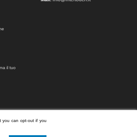
che
a il tuo
t you can opt-out if you