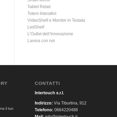
Tablet Retail
Totem Interattivi
VideoShelf e Monitor in Testata
LedShelf
L’Outlet dell’Innovazione
Lavora con noi
ORY
CONTATTI
Intertouch s.r.l.
Indirizzo:
Via Tiburtina, 912
a il tuo
Telefono:
0664220488
Mail:
info@intertouch.it