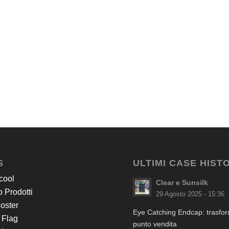
S
ULTIMI CASE HIST
cool
Clear e Sunsilk
 Prodotti
29 Agosto 2025 - 15:36
Poster
Eye Catching Endcap: trasform
 Flag
punto vendita