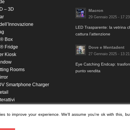
de
D – 3D
Macron
ar
29 Gennaio 2025 - 17:23
 dell’Innovazione
LED Trasparente: la vetrina 
ag
cattura l’attenzione
k® Box
® Fridge
Dove e Mentadent
er Kiosk
27 Gennaio 2025 - 13:21
indow
Eye Catching Endcap: trasform
itting Rooms
punto vendita
rror
DV Smartphone Charger
etail
erattivi
lf e Monitor in Testata
es to improve your experience. We'll assume you're ok with this, bu