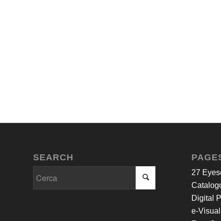
SEARCH
PAGE
27 Eyes
Catalogo
Digital 
e-Visual