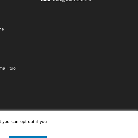
che
a il tuo
t you can opt-out if you