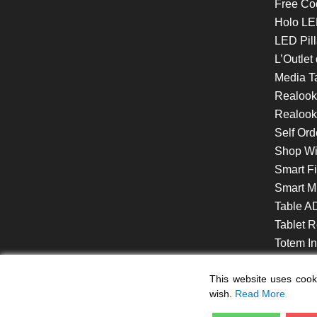
Free Co
Holo LE
LED Pill
L’Outlet
Media T
Realoo
Realook
Self Ord
Shop W
Smart F
Smart Mi
Table A
Tablet R
Totem Int
VideoShe
This website uses cooki
wish.
Read More