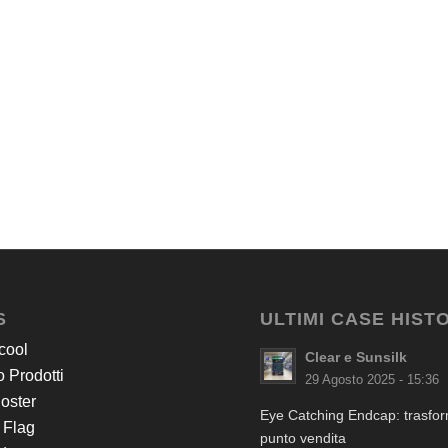
S
ULTIMI CASE HIST
cool
Clear e Sunsilk
 Prodotti
29 Agosto 2025 - 15:36
Poster
Eye Catching Endcap: trasform
 Flag
punto vendita