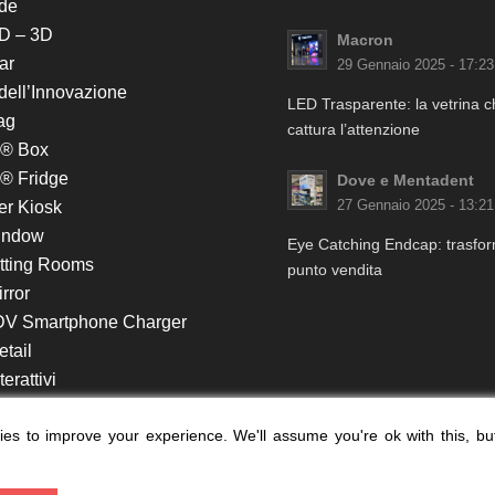
de
D – 3D
Macron
ar
29 Gennaio 2025 - 17:23
 dell’Innovazione
LED Trasparente: la vetrina 
ag
cattura l’attenzione
k® Box
® Fridge
Dove e Mentadent
er Kiosk
27 Gennaio 2025 - 13:21
indow
Eye Catching Endcap: trasform
itting Rooms
punto vendita
rror
DV Smartphone Charger
etail
erattivi
lf e Monitor in Testata
es to improve your experience. We'll assume you're ok with this, bu