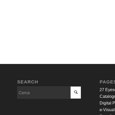
SEARCH
PAGE
27 Eyes
Catalogo
Digital 
e-Visual