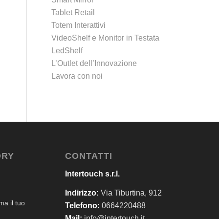
Tablet Retail
Totem Interattivi
VideoShelf e Monitor in Testata
LedShelf
L’Outlet dell’Innovazione
Lavora con noi
ORY
CONTATTI
Intertouch s.r.l.
Indirizzo:
Via Tiburtina, 912
a il tuo
Telefono:
0664220488
Mail:
info@intertouch.it