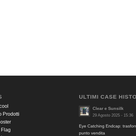
S
ULTIMI CASE HIST
cool
Clear e Sunsilk
 Prodotti
29 Agosto 2025 - 15:36
Poster
Eye Catching Endcap: trasform
 Flag
punto vendita