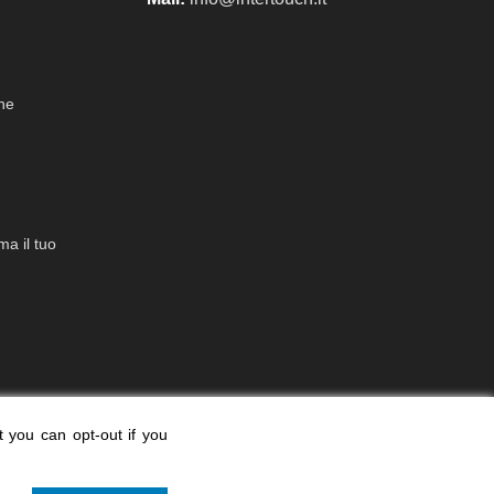
che
a il tuo
t you can opt-out if you