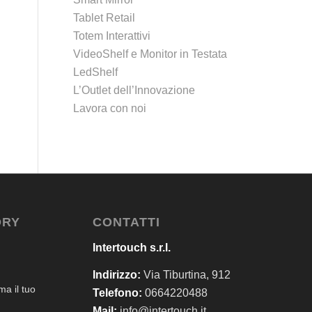
Tablet Retail
Totem Interattivi
VideoShelf e Monitor in Testata
LedShelf
L’Outlet dell’Innovazione
Lavora con noi
ORY
CONTATTI
Intertouch s.r.l.
Indirizzo:
Via Tiburtina, 912
a il tuo
Telefono:
0664220488
Mail:
info@intertouch.it