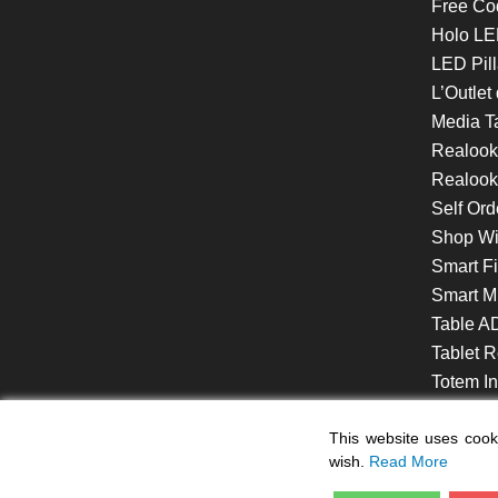
Free Co
Holo LE
LED Pill
L’Outlet
Media T
Realoo
Realook
Self Ord
Shop W
Smart F
Smart Mi
Table A
Tablet R
Totem Int
VideoShe
This website uses cooki
wish.
Read More