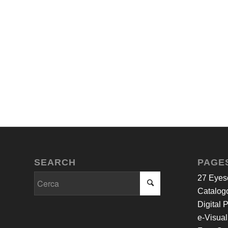
SEARCH
PAGE
27 Eyes
Catalogo
Digital 
e-Visual