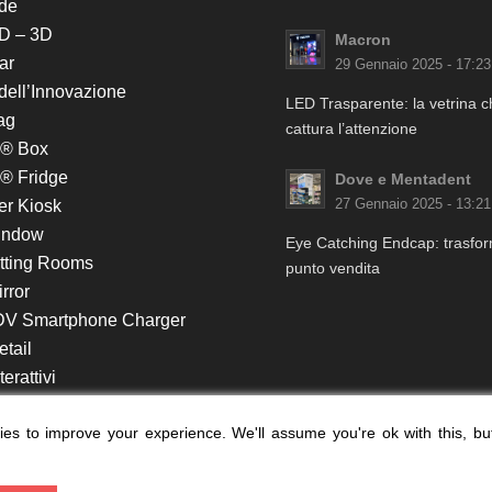
de
D – 3D
Macron
ar
29 Gennaio 2025 - 17:23
 dell’Innovazione
LED Trasparente: la vetrina 
ag
cattura l’attenzione
k® Box
® Fridge
Dove e Mentadent
er Kiosk
27 Gennaio 2025 - 13:21
indow
Eye Catching Endcap: trasform
itting Rooms
punto vendita
rror
DV Smartphone Charger
etail
erattivi
lf e Monitor in Testata
es to improve your experience. We'll assume you're ok with this, bu