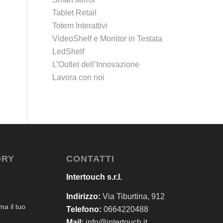
Tablet Retail
Totem Interattivi
VideoShelf e Monitor in Testata
LedShelf
L’Outlet dell’Innovazione
Lavora con noi
ORY
CONTATTI
Intertouch s.r.l.
Indirizzo:
Via Tiburtina, 912
a il tuo
Telefono:
0664220488
Mail:
info@intertouch.it