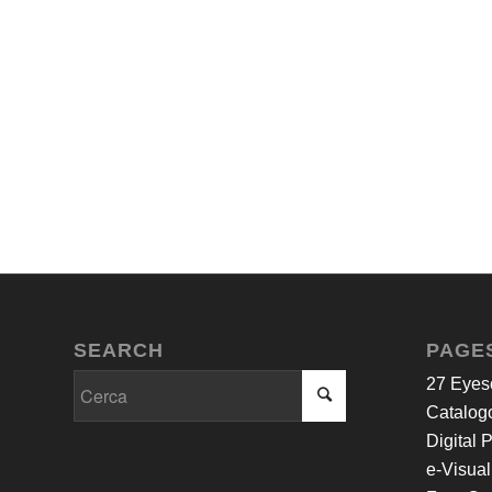
SEARCH
PAGE
27 Eyes
Catalogo
Digital 
e-Visual