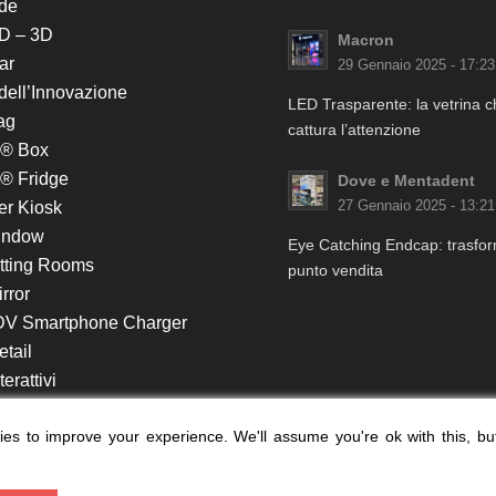
de
D – 3D
Macron
ar
29 Gennaio 2025 - 17:23
 dell’Innovazione
LED Trasparente: la vetrina 
ag
cattura l’attenzione
k® Box
® Fridge
Dove e Mentadent
er Kiosk
27 Gennaio 2025 - 13:21
indow
Eye Catching Endcap: trasform
itting Rooms
punto vendita
rror
DV Smartphone Charger
etail
erattivi
lf e Monitor in Testata
es to improve your experience. We'll assume you're ok with this, bu