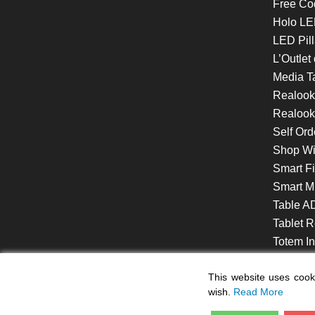
Free Co
Holo LE
LED Pill
L’Outlet
Media T
Realoo
Realook
Self Ord
Shop W
Smart F
Smart Mi
Table A
Tablet R
Totem Int
VideoShe
This website uses cooki
wish.
Read More