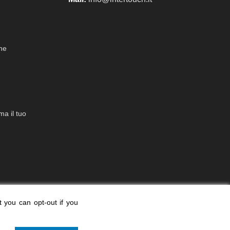
che
a il tuo
t you can opt-out if you