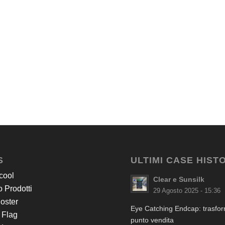
S
ULTIMI CASE HIST
cool
Clear e Sunsilk
 Prodotti
29 Agosto 2025 - 15:36
Poster
Eye Catching Endcap: trasform
 Flag
punto vendita