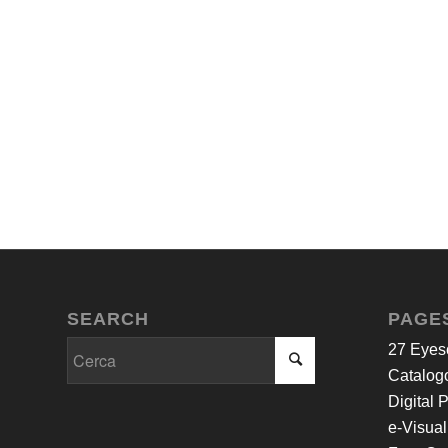
SEARCH
PAGE
27 Eyes
Catalogo
Digital 
e-Visual