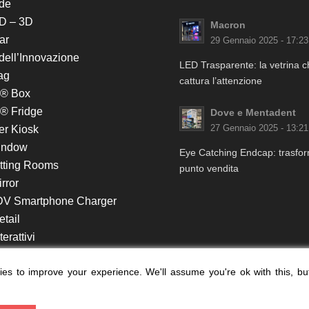
de
D – 3D
Macron
ar
29 Gennaio 2025 - 17:23
 dell’Innovazione
LED Trasparente: la vetrina 
ag
cattura l’attenzione
k® Box
® Fridge
Dove e Mentadent
er Kiosk
27 Gennaio 2025 - 13:21
indow
Eye Catching Endcap: trasform
itting Rooms
punto vendita
rror
DV Smartphone Charger
etail
erattivi
lf e Monitor in Testata
es to improve your experience. We'll assume you're ok with this, bu