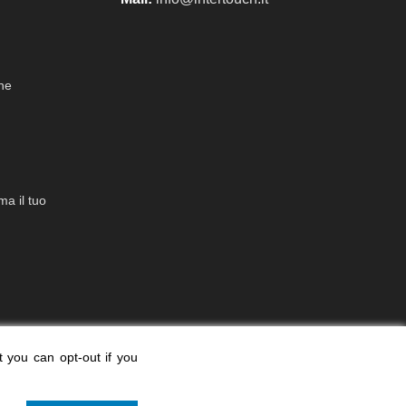
che
a il tuo
t you can opt-out if you