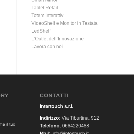
Tablet Retail
Totem Interattivi
VideoShelf e Monitor in Testata
LedShelf
L’Outlet dell’Innovazione
Lavora con noi
ORY
CONTATTI
Intertouch s.r.l.
Indirizzo:
Via Tiburtina, 912
a il tuo
Telefono:
0664220488
Mail:
info@intertouch.it