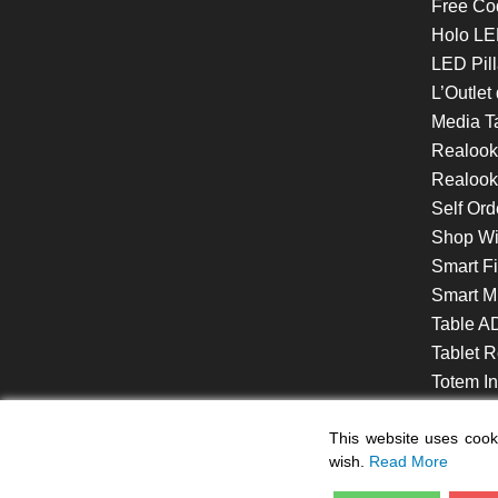
Free Co
Holo LE
LED Pill
L’Outlet
Media T
Realoo
Realook
Self Ord
Shop W
Smart F
Smart Mi
Table A
Tablet R
Totem Int
VideoShe
This website uses cooki
wish.
Read More