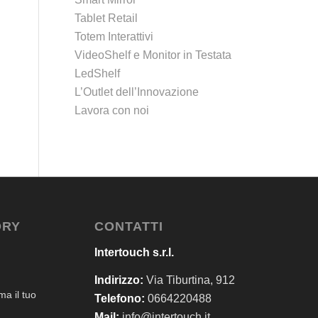
Tablet Retail
Totem Interattivi
VideoShelf e Monitor in Testata
LedShelf
L’Outlet dell’Innovazione
Lavora con noi
ORY
CONTATTI
Intertouch s.r.l.
Indirizzo:
Via Tiburtina, 912
a il tuo
Telefono:
0664220488
Mail:
info@intertouch.it