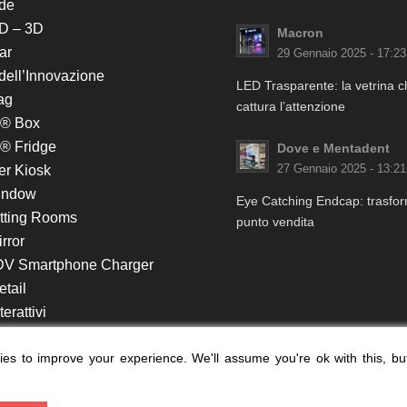
de
D – 3D
Macron
ar
29 Gennaio 2025 - 17:23
 dell’Innovazione
LED Trasparente: la vetrina 
ag
cattura l’attenzione
k® Box
® Fridge
Dove e Mentadent
er Kiosk
27 Gennaio 2025 - 13:21
indow
Eye Catching Endcap: trasform
itting Rooms
punto vendita
rror
DV Smartphone Charger
etail
erattivi
lf e Monitor in Testata
es to improve your experience. We'll assume you're ok with this, bu