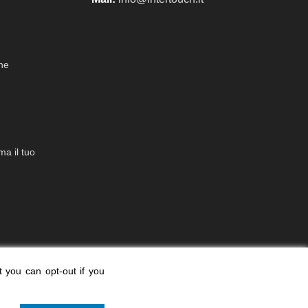
che
a il tuo
t you can opt-out if you