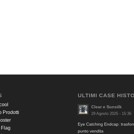
S
ULTIMI CASE HIST
cool
Clear e Sunsilk
 Prodotti
29 Agosto 2025 - 15:36
Poster
Eye Catching Endcap: trasform
 Flag
punto vendita