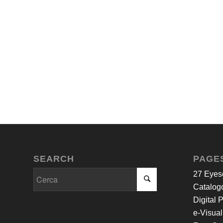
SEARCH
PAGE
27 Eyes
Catalogo
Digital 
e-Visual