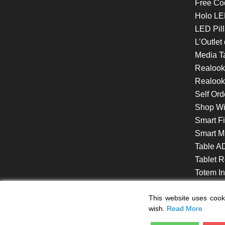
Free Co
Holo LE
LED Pill
L’Outlet
Media T
Realoo
Realook
Self Ord
Shop W
Smart F
Smart Mi
Table A
Tablet R
Totem Int
VideoShe
This website uses cooki
wish.
Read More