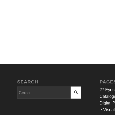
SEARCH
PAGE
27 Eyes
Catalogo
Digital 
e-Visual