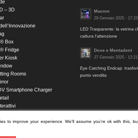
de
D – 3D
Macron
ar
29 Gennaio 2025 - 17:23
 dell’Innovazione
LED Trasparente: la vetrina 
ag
cattura l’attenzione
k® Box
® Fridge
Dove e Mentadent
er Kiosk
27 Gennaio 2025 - 13:21
indow
Eye Catching Endcap: trasform
itting Rooms
punto vendita
rror
DV Smartphone Charger
etail
erattivi
lf e Monitor in Testata
es to improve your experience. We'll assume you're ok with this, bu