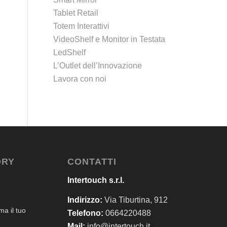
Tablet Retail
Totem Interattivi
VideoShelf e Monitor in Testata
LedShelf
L’Outlet dell’Innovazione
Lavora con noi
ORY
CONTATTI
Intertouch s.r.l.
Indirizzo:
Via Tiburtina, 912
a il tuo
Telefono:
0664220488
Mail:
info@intertouch.it