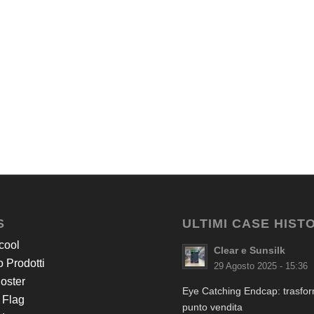
S
ULTIMI CASE HIST
cool
Clear e Sunsilk
 Prodotti
29 Agosto 2025 - 15:36
Poster
Eye Catching Endcap: trasform
 Flag
punto vendita