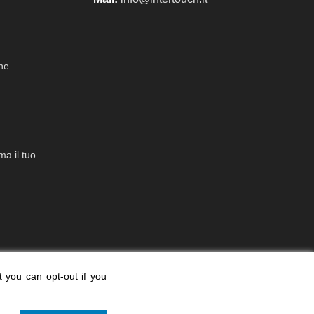
che
a il tuo
t you can opt-out if you