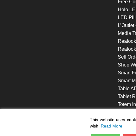
Free Co
Holo LE
LED Pill
L’Outlet
Media T
Realoo
Realook
Self Ord
Shop W
Smart F
Smart Mi
Table A
Tablet R
Totem Int
VideoShe
This website uses cooki
wish.
Read More