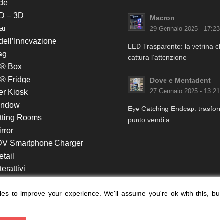
de
D – 3D
Macron
ar
29 Gennaio 2025 - 17:23
 dell’Innovazione
LED Trasparente: la vetrina 
ag
cattura l’attenzione
k® Box
® Fridge
Dove e Mentadent
er Kiosk
27 Gennaio 2025 - 13:21
indow
Eye Catching Endcap: trasform
itting Rooms
punto vendita
rror
DV Smartphone Charger
etail
erattivi
lf e Monitor in Testata
es to improve your experience. We'll assume you're ok with this, bu