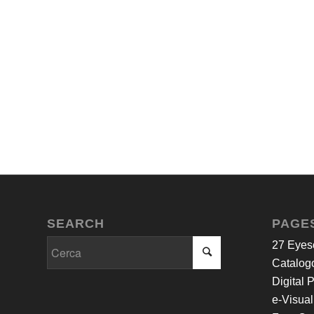
SEARCH
PAGE
27 Eyes
Catalogo
Digital 
e-Visual