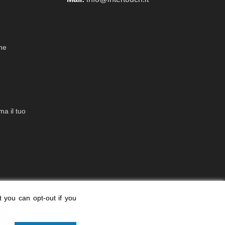
che
a il tuo
t you can opt-out if you