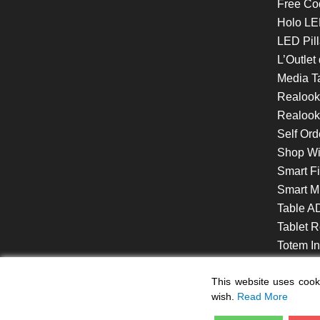
Free Co
Holo LE
LED Pill
L’Outlet
Media T
Realoo
Realook
Self Ord
Shop W
Smart F
Smart Mi
Table A
Tablet R
Totem Int
VideoShe
This website uses cooki
wish.
Read More