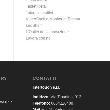
Tablet Retail
Totem Interattivi
VideoShelf e Monitor in Testata
LedShelf
L’Outlet dell’Innovazione
Lavora con noi
ORY
CONTATTI
Intertouch s.r.l.
Indirizzo:
Via Tiburtina, 912
a il tuo
Telefono:
0664220488
Mail:
info@intertouch.it