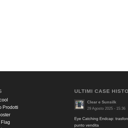
S
ULTIMI CASE HIST
cool
Clear e Sunsilk
 Prodotti
29 Agosto 2025 - 15:36
Poster
Eye Catching Endcap: trasform
 Flag
punto vendita