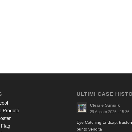
S
ULTIMI CASE HIST
cool
Clear e Sunsilk
 Prodotti
29 Agosto 2025 - 15:36
Poster
Eye Catching Endcap: trasform
 Flag
punto vendita