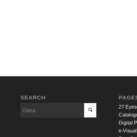
SEARCH
PAGE
27 Eyes
Catalogo
Digital 
e-Visual