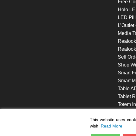
Free Co
Holo LE
LED Pill
L’Outlet
Media T
Realoo
Realook
Self Ord
Shop W
Smart F
Smart Mi
Table A
Tablet R
Totem Int
VideoShe
This website uses cooki
wish.
Read More