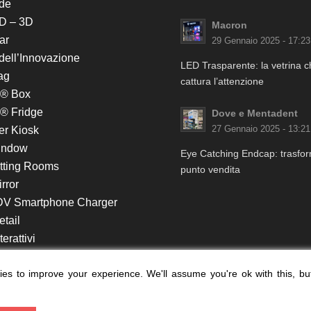
de
D – 3D
Macron
ar
29 Gennaio 2025 - 17:23
 dell’Innovazione
LED Trasparente: la vetrina 
ag
cattura l’attenzione
k® Box
® Fridge
Dove e Mentadent
er Kiosk
27 Gennaio 2025 - 13:21
indow
Eye Catching Endcap: trasform
itting Rooms
punto vendita
rror
DV Smartphone Charger
etail
erattivi
lf e Monitor in Testata
es to improve your experience. We'll assume you're ok with this, bu