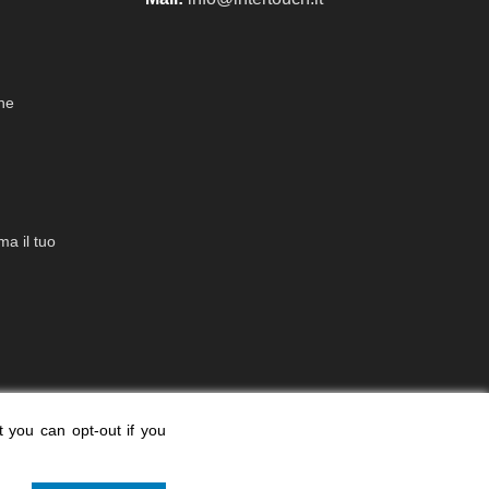
che
a il tuo
t you can opt-out if you