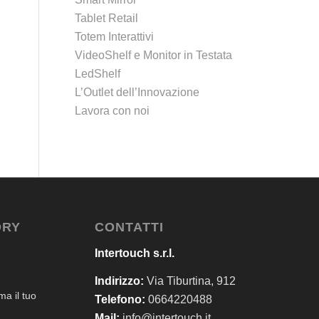
Tablet Retail
Totem Interattivi
VideoShelf e Monitor in Testata
LedShelf
L’Outlet dell’Innovazione
Lavora con noi
ORY
CONTATTI
Intertouch s.r.l.
Indirizzo:
Via Tiburtina, 912
a il tuo
Telefono:
0664220488
Mail:
info@intertouch.it