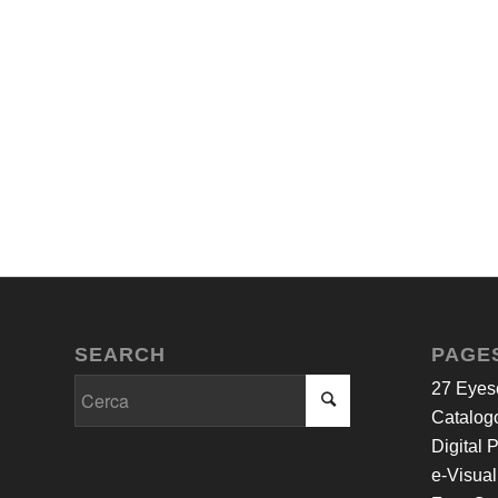
SEARCH
PAGE
27 Eyes
Catalogo
Digital 
e-Visual