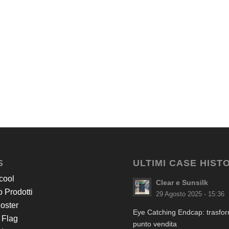
S
ULTIMI CASE HIST
cool
Clear e Sunsilk
 Prodotti
29 Agosto 2025 - 15:36
Poster
Eye Catching Endcap: trasform
 Flag
punto vendita