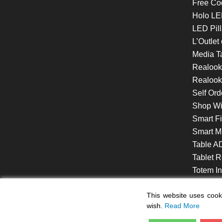
Free Co
Holo LE
LED Pill
L’Outlet
Media T
Realoo
Realook
Self Ord
Shop W
Smart F
Smart Mi
Table A
Tablet R
Totem Int
VideoShe
This website uses cooki
wish.
Read More