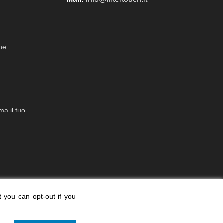
che
a il tuo
t you can opt-out if you