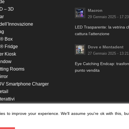
de
D – 3D
Macron
ar
29 Gennaio 2025 - 17:23
 dell’Innovazione
LED Trasparente: la vetrina 
ag
cattura l’attenzione
k® Box
® Fridge
Dove e Mentadent
er Kiosk
27 Gennaio 2025 - 13:21
indow
Eye Catching Endcap: trasform
itting Rooms
punto vendita
rror
DV Smartphone Charger
etail
erattivi
lf e Monitor in Testata
es to improve your experience. We'll assume you're ok with this, bu