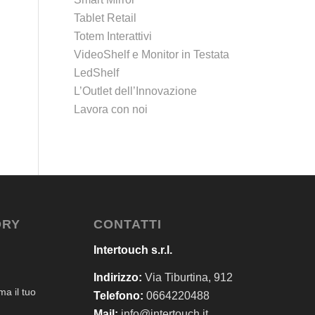
Tablet Retail
Totem Interattivi
VideoShelf e Monitor in Testata
LedShelf
L’Outlet dell’Innovazione
Lavora con noi
ORY
CONTATTI
Intertouch s.r.l.
Indirizzo:
Via Tiburtina, 912
a il tuo
Telefono:
0664220488
Mail:
info@intertouch.it