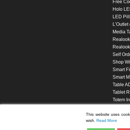
Free Co
Holo LE
LED Pill
L’Outlet
Media T
Realoo
Realook
Self Ord
Shop W
Smart F
Smart Mi
Table A
Tablet R
Totem Int
VideoShe
This website uses cooki
wish.
Read More