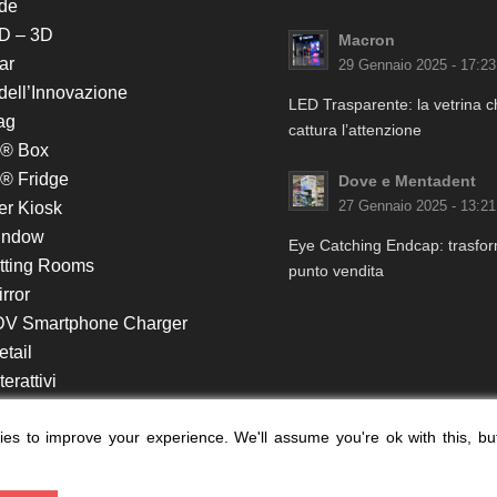
de
D – 3D
Macron
ar
29 Gennaio 2025 - 17:23
 dell’Innovazione
LED Trasparente: la vetrina 
ag
cattura l’attenzione
k® Box
® Fridge
Dove e Mentadent
er Kiosk
27 Gennaio 2025 - 13:21
indow
Eye Catching Endcap: trasform
itting Rooms
punto vendita
rror
DV Smartphone Charger
etail
erattivi
lf e Monitor in Testata
es to improve your experience. We'll assume you're ok with this, bu