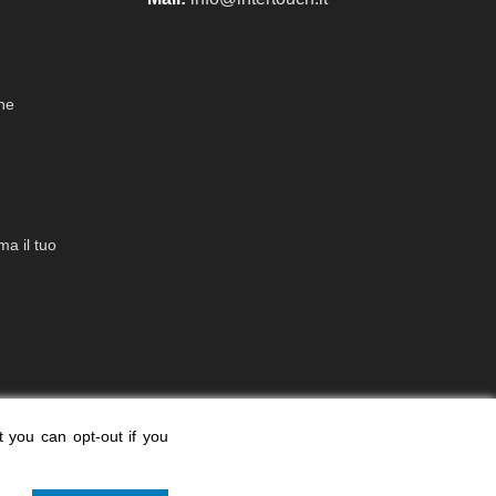
che
a il tuo
t you can opt-out if you