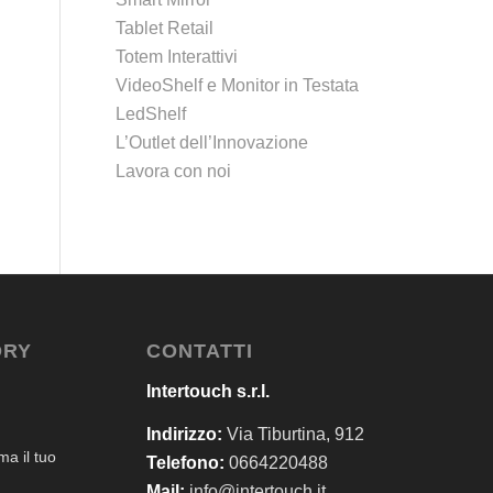
Tablet Retail
Totem Interattivi
VideoShelf e Monitor in Testata
LedShelf
L’Outlet dell’Innovazione
Lavora con noi
ORY
CONTATTI
Intertouch s.r.l.
Indirizzo:
Via Tiburtina, 912
a il tuo
Telefono:
0664220488
Mail:
info@intertouch.it