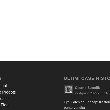
S
ULTIMI CASE HIST
cool
Clear e Sunsilk
 Prodotti
29 Agosto 2025 - 15:36
Poster
Eye Catching Endcap: trasform
 Flag
punto vendita