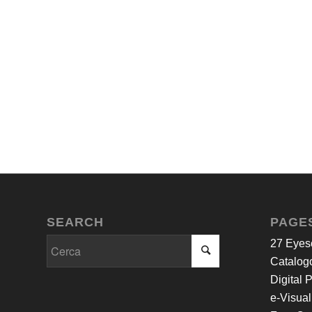
SEARCH
PAGE
27 Eyes
Catalogo
Digital 
e-Visual