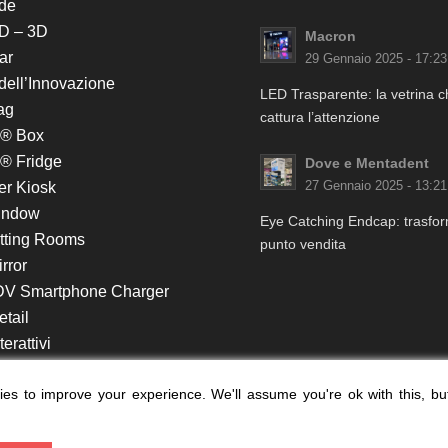
de
D – 3D
Macron
ar
29 Gennaio 2025 - 17:23
 dell’Innovazione
LED Trasparente: la vetrina 
ag
cattura l’attenzione
k® Box
® Fridge
Dove e Mentadent
er Kiosk
27 Gennaio 2025 - 13:21
indow
Eye Catching Endcap: trasform
itting Rooms
punto vendita
rror
DV Smartphone Charger
etail
erattivi
lf e Monitor in Testata
es to improve your experience. We'll assume you're ok with this, bu