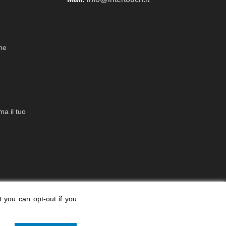
che
a il tuo
t you can opt-out if you