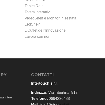
Tablet Retail
Totem Interattivi
VideoShelf e Monitor in Testata
LedShelf
L’Outlet dell’Innovazione
Lavora con noi
ORY
CONTATTI
Intertouch s.r.l.
Indirizzo:
Via Tiburtina, 912
a il tuo
Telefono:
0664220488
Mail:
info@intertouch.it