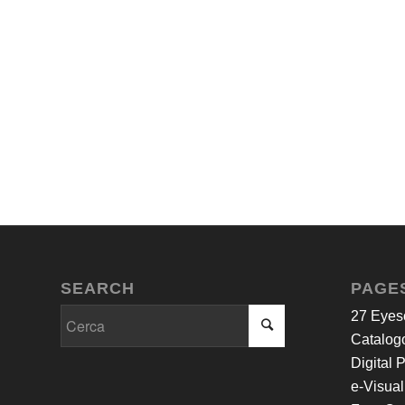
SEARCH
PAGE
27 Eyes
Catalogo
Digital 
e-Visual