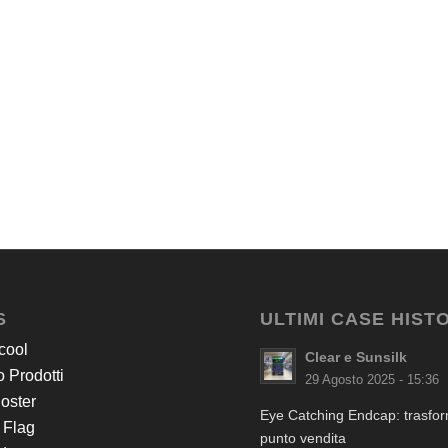
S
ULTIMI CASE HIST
cool
Clear e Sunsilk
 Prodotti
29 Agosto 2025 - 15:36
Poster
Eye Catching Endcap: trasform
 Flag
punto vendita