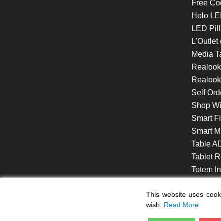
Free Co
Holo LE
LED Pill
L’Outlet
Media T
Realoo
Realook
Self Ord
Shop W
Smart F
Smart Mi
Table A
Tablet R
Totem Int
VideoShe
This website uses cooki
wish.
Read More