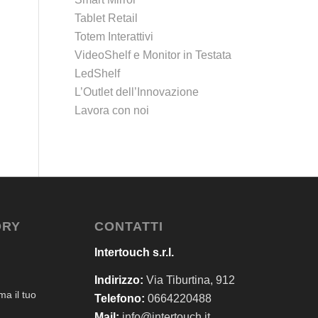
Tablet Retail
Totem Interattivi
VideoShelf e Monitor in Testata
LedShelf
L’Outlet dell’Innovazione
Lavora con noi
ORY
CONTATTI
Intertouch s.r.l.
Indirizzo:
Via Tiburtina, 912
a il tuo
Telefono:
0664220488
Mail:
info@intertouch.it