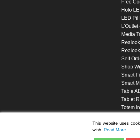
Free Co
Holo LE
LED Pill
L’Outlet
Media T
Realoo
Realook
Self Ord
Shop W
Smart F
Smart Mi
Table A
Tablet R
Totem Int
VideoShe
This website uses cooki
wish.
Read More