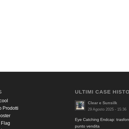
S
ULTIMI CASE HIST
cool
Clear e Sunsilk
 Prodotti
29 Agosto 2025 - 15:36
Poster
Eye Catching Endcap: trasform
 Flag
punto vendita