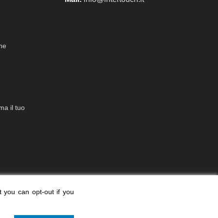
che
a il tuo
t you can opt-out if you