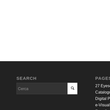
SEARCH
PAGE
27 Eyes
Catalogo
Digital 
e-Visual