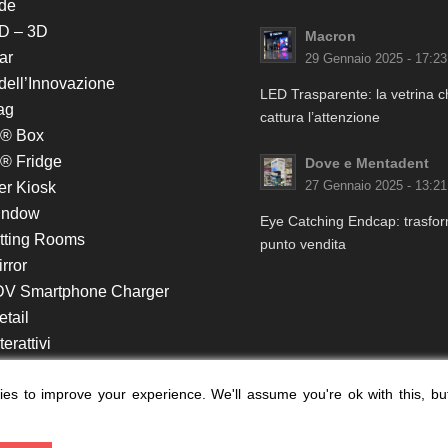
de
D – 3D
Macron
ar
29 Gennaio 2025 - 17:23
 dell’Innovazione
LED Trasparente: la vetrina 
ag
cattura l’attenzione
k® Box
® Fridge
Dove e Mentadent
er Kiosk
27 Gennaio 2025 - 13:21
indow
Eye Catching Endcap: trasform
itting Rooms
punto vendita
rror
DV Smartphone Charger
etail
erattivi
lf e Monitor in Testata
es to improve your experience. We'll assume you're ok with this, bu