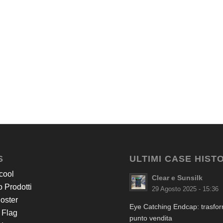
S
ULTIMI CASE HIST
cool
Clear e Sunsilk
 Prodotti
29 Agosto 2025 - 15:36
Poster
Eye Catching Endcap: trasform
 Flag
punto vendita