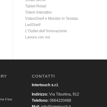
Tablet Retail
Totem Interattivi
VideoShelf e Monitor in Testata
LedShelf
L’Outlet dell’Innovazione
Lavora con noi
ORY
CONTATTI
Intertouch s.r.l.
Indirizzo:
Via Tiburtina, 912
a il tuo
Telefono:
0664220488
Mail:
info@intertouch.it