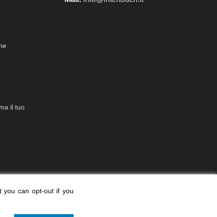
che
a il tuo
t you can opt-out if you