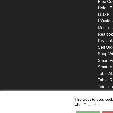
Free Co
Holo LE
LED Pill
L’Outlet
Media T
Realoo
Realook
Self Ord
Shop W
Smart F
Smart Mi
Table A
Tablet R
Totem Int
VideoShe
This website uses cooki
wish.
Read More