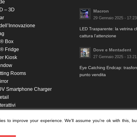
de
D – 3D
Macron
ar
29 Gennaio 2025 - 17:23
 dell’Innovazione
LED Trasparente: la vetrina 
ag
cattura l’attenzione
k® Box
® Fridge
Dove e Mentadent
er Kiosk
27 Gennaio 2025 - 13:21
indow
Eye Catching Endcap: trasform
itting Rooms
punto vendita
rror
DV Smartphone Charger
etail
erattivi
lf e Monitor in Testata
es to improve your experience. We'll assume you're ok with this, bu