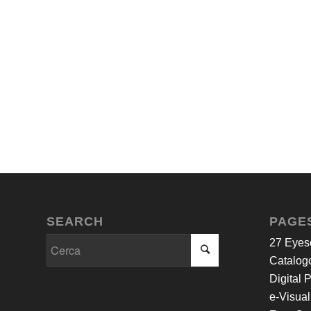
SEARCH
PAGE
27 Eyes
Catalogo
Digital 
e-Visual