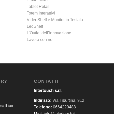
Tablet Retail
Totem Interattivi
VideoShelf e Monitor in Testata
LedShelf
L’Outlet dell’Innovazione
Lavora con noi
ORY
CONTATTI
Intertouch s.r.l.
Indirizzo:
Via Tiburtina, 912
a il tuo
Telefono:
0664220488
Mail:
info@intertouch.it