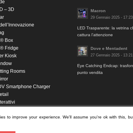
de
D – 3D
Macron
ar
29 Gennaio 2025 - 17:23
 dell’Innovazione
LED Trasparente: la vetrina 
ag
cattura l’attenzione
k® Box
® Fridge
Dove e Mentadent
er Kiosk
27 Gennaio 2025 - 13:21
indow
Eye Catching Endcap: trasform
itting Rooms
punto vendita
rror
DV Smartphone Charger
etail
erattivi
lf e Monitor in Testata
es to improve your experience. We'll assume you're ok with this, bu