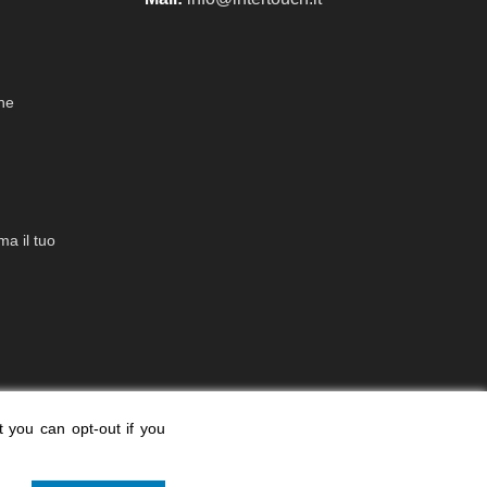
che
a il tuo
t you can opt-out if you