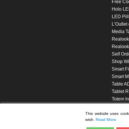
Free Co
Holo LE
LED Pill
L’Outlet
Media T
Realoo
Realook
Self Ord
Shop W
Smart F
Smart Mi
Table A
Tablet R
Totem Int
VideoShe
This website uses cooki
wish.
Read More