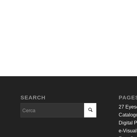
SEARCH
PAGE
27 Eyes
Catalogo
Digital 
e-Visual