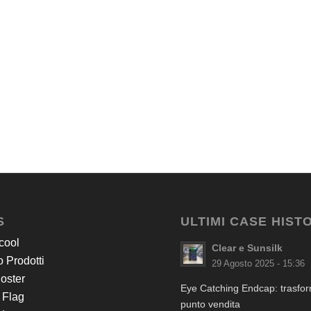
S
ULTIMI CASE HIST
cool
Clear e Sunsilk
 Prodotti
29 Agosto 2025 - 15:36
Poster
Eye Catching Endcap: trasform
 Flag
punto vendita