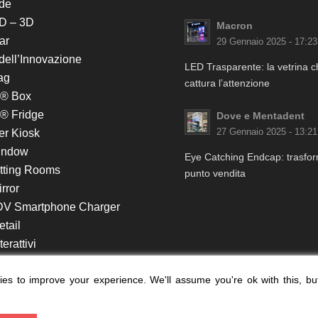
de
D – 3D
Macron
ar
29 Gennaio 2025 - 17:23
 dell’Innovazione
LED Trasparente: la vetrina 
ag
cattura l’attenzione
k® Box
® Fridge
Dove e Mentadent
er Kiosk
27 Gennaio 2025 - 13:21
indow
Eye Catching Endcap: trasform
itting Rooms
punto vendita
rror
DV Smartphone Charger
etail
erattivi
lf e Monitor in Testata
es to improve your experience. We'll assume you're ok with this, bu