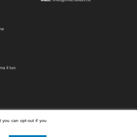
che
a il tuo
t you can opt-out if you