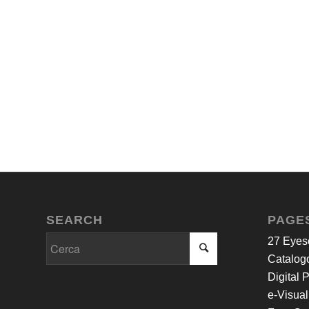
SEARCH
PAGE
27 Eyes
Catalogo
Digital 
e-Visual