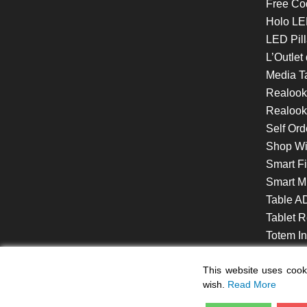
Free Co
Holo LE
LED Pill
L’Outlet
Media T
Realoo
Realook
Self Ord
Shop W
Smart F
Smart Mi
Table A
Tablet R
Totem Int
VideoShe
This website uses cooki
wish.
Read More