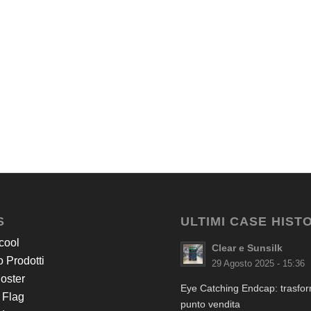
S
ULTIMI CASE HIST
cool
Clear e Sunsilk
 Prodotti
29 Agosto 2025 - 15:36
Poster
Eye Catching Endcap: trasform
 Flag
punto vendita