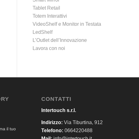
Tablet Retail
Totem Interattivi
VideoShelf e Monitor in Testata
LedShelf
L’Outlet dell’Innovazione
Lavora con noi
ORY
CONTATTI
Intertouch s.r.l.
Indirizzo:
Via Tiburtina, 912
a il tuo
Telefono:
0664220488
Mail:
info@intertouch.it