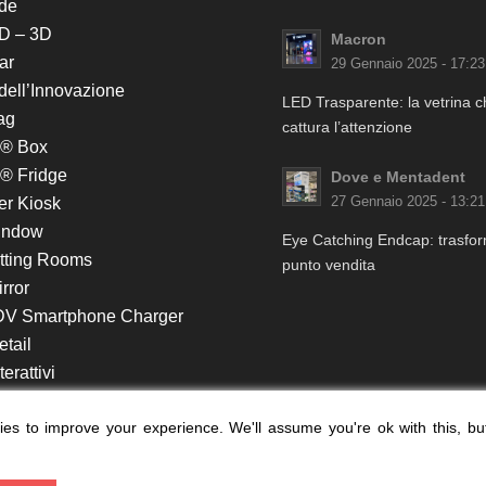
de
D – 3D
Macron
ar
29 Gennaio 2025 - 17:23
 dell’Innovazione
LED Trasparente: la vetrina 
ag
cattura l’attenzione
k® Box
® Fridge
Dove e Mentadent
er Kiosk
27 Gennaio 2025 - 13:21
indow
Eye Catching Endcap: trasform
itting Rooms
punto vendita
rror
DV Smartphone Charger
etail
erattivi
lf e Monitor in Testata
es to improve your experience. We'll assume you're ok with this, bu