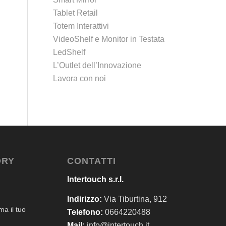
Tablet Retail
Totem Interattivi
VideoShelf e Monitor in Testata
LedShelf
L’Outlet dell’Innovazione
Lavora con noi
ORY
CONTATTI
Intertouch s.r.l.
Indirizzo:
Via Tiburtina, 912
a il tuo
Telefono:
0664220488
Mail:
info@intertouch.it