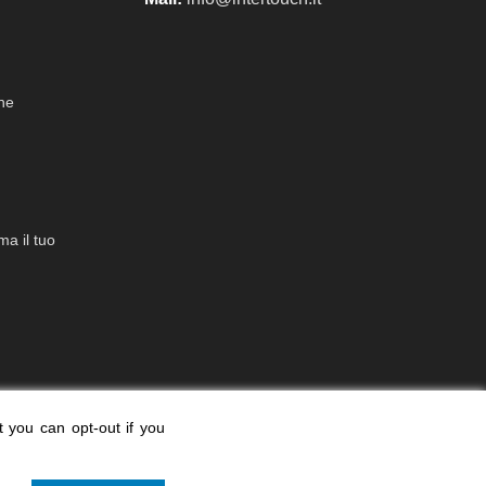
che
a il tuo
t you can opt-out if you