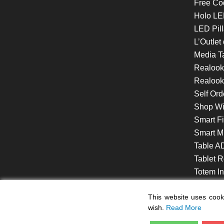
Free Co
Holo LE
LED Pill
L’Outlet
Media T
Realoo
Realook
Self Ord
Shop W
Smart F
Smart Mi
Table A
Tablet R
Totem Int
VideoShe
This website uses cooki
wish.
Read More