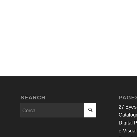
SEARCH
PAGE
27 Eyes
Catalogo
Digital 
e-Visual