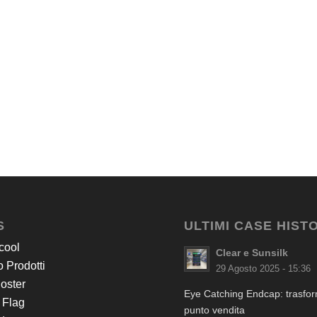
S
ULTIMI CASE HIST
cool
Clear e Sunsilk
 Prodotti
29 Agosto 2025 - 15:36
Poster
Eye Catching Endcap: trasform
 Flag
punto vendita