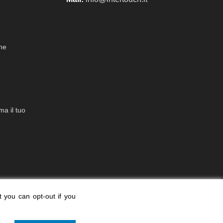
che
a il tuo
t you can opt-out if you