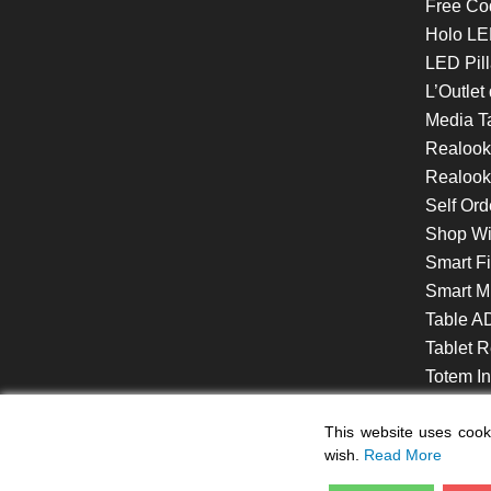
Free Co
Holo LE
LED Pill
L’Outlet
Media T
Realoo
Realook
Self Ord
Shop W
Smart F
Smart Mi
Table A
Tablet R
Totem Int
VideoShe
This website uses cooki
wish.
Read More