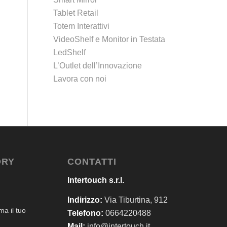
Tablet Retail
Totem Interattivi
VideoShelf e Monitor in Testata
LedShelf
L’Outlet dell’Innovazione
Lavora con noi
ORY
CONTATTI
Intertouch s.r.l.
Indirizzo:
Via Tiburtina, 912
a il tuo
Telefono:
0664220488
Mail:
info@intertouch.it