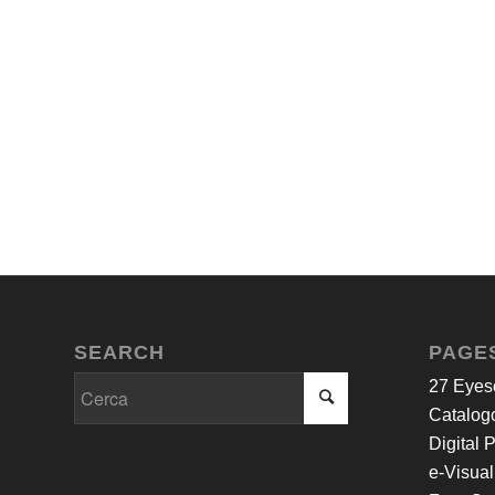
SEARCH
PAGE
27 Eyes
Catalogo
Digital 
e-Visual