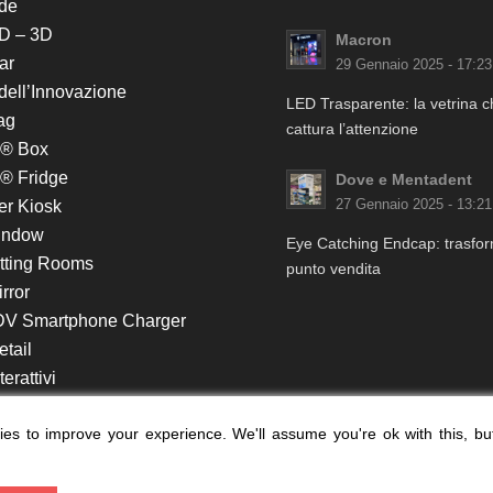
de
D – 3D
Macron
ar
29 Gennaio 2025 - 17:23
 dell’Innovazione
LED Trasparente: la vetrina 
ag
cattura l’attenzione
k® Box
® Fridge
Dove e Mentadent
er Kiosk
27 Gennaio 2025 - 13:21
indow
Eye Catching Endcap: trasform
itting Rooms
punto vendita
rror
DV Smartphone Charger
etail
erattivi
lf e Monitor in Testata
es to improve your experience. We'll assume you're ok with this, bu