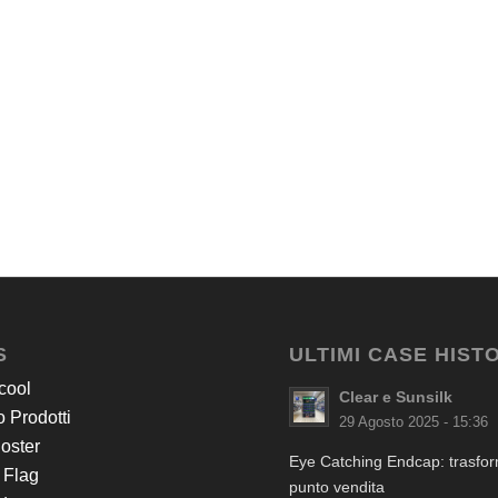
S
ULTIMI CASE HIST
cool
Clear e Sunsilk
 Prodotti
29 Agosto 2025 - 15:36
Poster
Eye Catching Endcap: trasform
 Flag
punto vendita