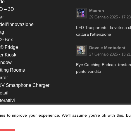
de
D – 3D
Macron
ar
29 Gennaio 2025 - 17:23
 dell’Innovazione
LED Trasparente: la vetrina 
ag
cattura l’attenzione
k® Box
® Fridge
Dove e Mentadent
er Kiosk
27 Gennaio 2025 - 13:21
indow
Eye Catching Endcap: trasform
itting Rooms
punto vendita
rror
DV Smartphone Charger
etail
erattivi
lf e Monitor in Testata
es to improve your experience. We'll assume you're ok with this, bu