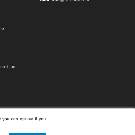
che
a il tuo
t you can opt-out if you