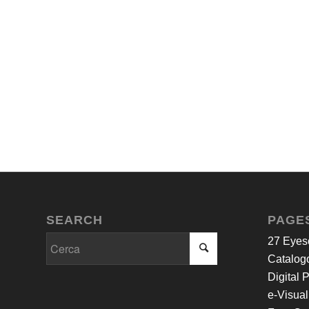
SEARCH
PAGE
27 Eyes
Catalogo
Digital 
e-Visual