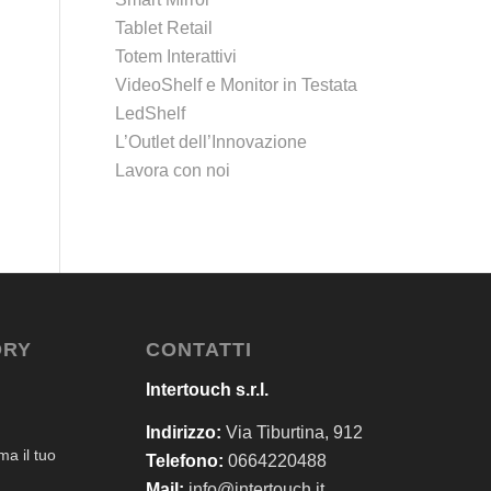
Tablet Retail
Totem Interattivi
VideoShelf e Monitor in Testata
LedShelf
L’Outlet dell’Innovazione
Lavora con noi
ORY
CONTATTI
Intertouch s.r.l.
Indirizzo:
Via Tiburtina, 912
a il tuo
Telefono:
0664220488
Mail:
info@intertouch.it