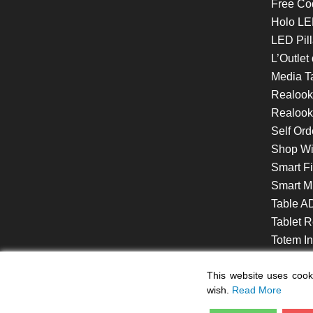
Free Co
Holo LE
LED Pill
L’Outlet
Media T
Realoo
Realook
Self Ord
Shop W
Smart F
Smart Mi
Table A
Tablet R
Totem Int
VideoShe
This website uses cooki
wish.
Read More