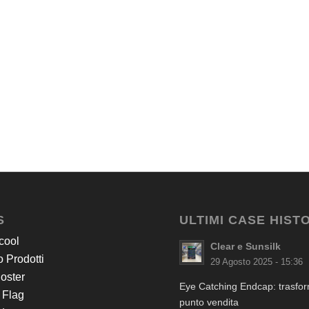
S
ULTIMI CASE HIST
cool
Clear e Sunsilk
 Prodotti
29 Agosto 2025 - 15:36
Poster
Eye Catching Endcap: trasform
 Flag
punto vendita