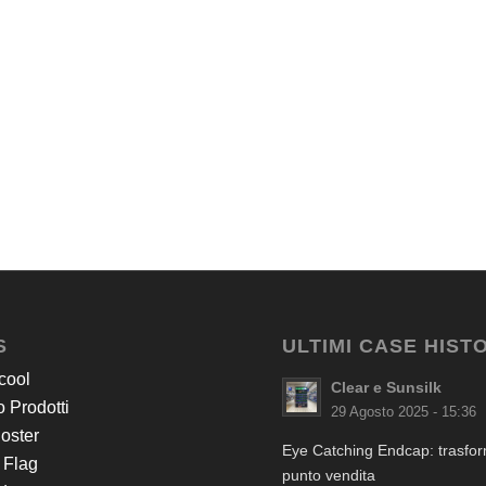
S
ULTIMI CASE HIST
cool
Clear e Sunsilk
 Prodotti
29 Agosto 2025 - 15:36
Poster
Eye Catching Endcap: trasform
 Flag
punto vendita