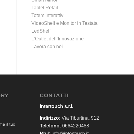
Tablet Retail
Totem Interattivi
VideoShelf e Monitor in Testata
LedShelf
L’Outlet dell’Innovazione
Lavora con noi
ORY
CONTATTI
Intertouch s.r.l.
Indirizzo:
Via Tiburtina, 912
a il tuo
Telefono:
0664220488
Mail:
info@intertouch.it