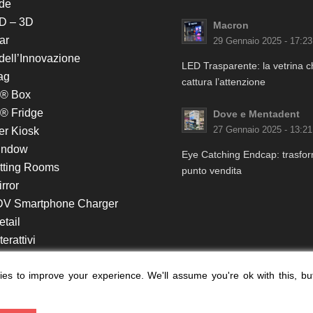
de
D – 3D
Macron
ar
29 Gennaio 2025 - 17:23
 dell’Innovazione
LED Trasparente: la vetrina 
ag
cattura l’attenzione
k® Box
® Fridge
Dove e Mentadent
er Kiosk
27 Gennaio 2025 - 13:21
indow
Eye Catching Endcap: trasform
itting Rooms
punto vendita
rror
DV Smartphone Charger
etail
erattivi
lf e Monitor in Testata
es to improve your experience. We'll assume you're ok with this, bu