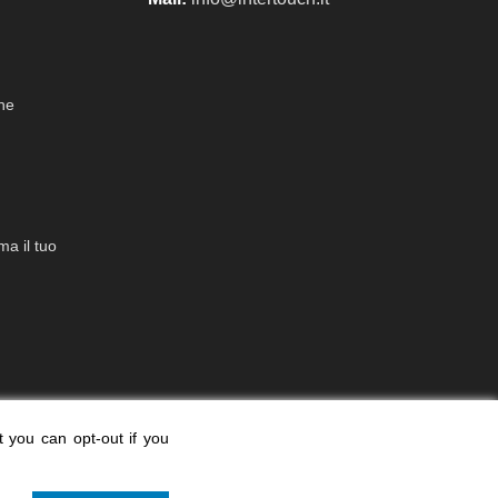
che
a il tuo
t you can opt-out if you