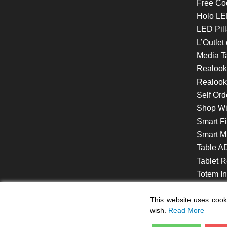
Free Co
Holo LE
LED Pill
L’Outlet
Media T
Realoo
Realook
Self Ord
Shop W
Smart F
Smart Mi
Table A
Tablet R
Totem Int
VideoShe
This website uses cooki
wish.
Read More