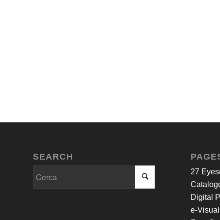
SEARCH
PAGE
27 Eyes
Catalogo
Digital 
e-Visual