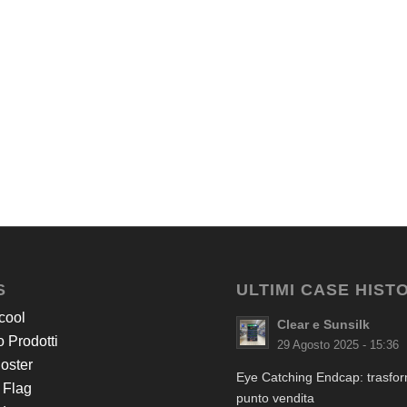
S
ULTIMI CASE HIST
cool
Clear e Sunsilk
 Prodotti
29 Agosto 2025 - 15:36
Poster
Eye Catching Endcap: trasform
 Flag
punto vendita