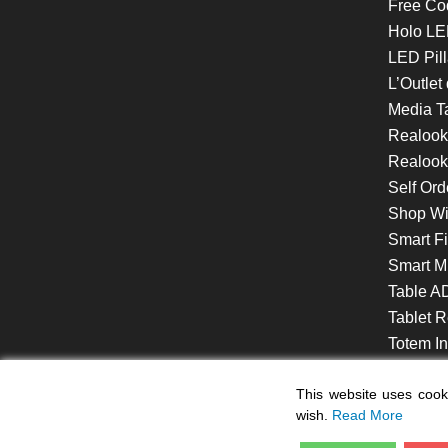
Free Co
Holo LE
LED Pill
L’Outlet
Media T
Realoo
Realook
Self Ord
Shop W
Smart F
Smart Mi
Table A
Tablet R
Totem Int
VideoShe
This website uses cooki
wish.
Read More