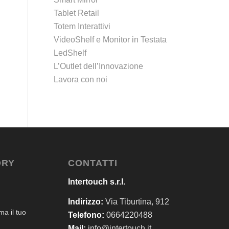
Tablet Retail
Totem Interattivi
VideoShelf e Monitor in Testata
LedShelf
L’Outlet dell’Innovazione
Lavora con noi
ORY
CONTATTI
Intertouch s.r.l.
Indirizzo:
Via Tiburtina, 912
a il tuo
Telefono:
0664220488
Mail:
info@intertouch.it