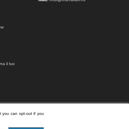
che
a il tuo
t you can opt-out if you