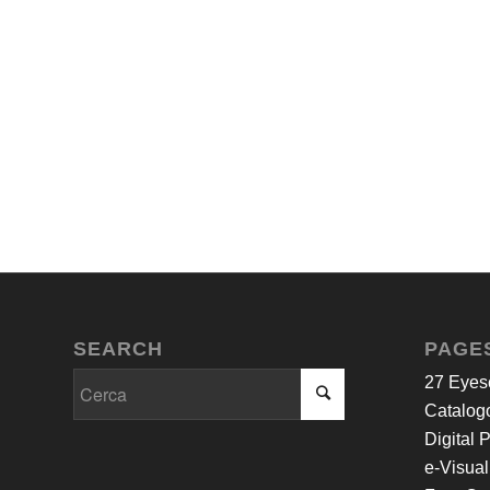
SEARCH
PAGE
27 Eyes
Catalogo
Digital 
e-Visual