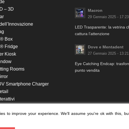
de
D – 3D
Macron
ar
29 Gennaio 2025 - 17:23
 dell’Innovazione
LED Trasparente: la vetrina 
ag
cattura l’attenzione
k® Box
® Fridge
Dove e Mentadent
er Kiosk
27 Gennaio 2025 - 13:21
indow
Eye Catching Endcap: trasform
itting Rooms
punto vendita
rror
DV Smartphone Charger
etail
erattivi
lf e Monitor in Testata
es to improve your experience. We'll assume you're ok with this, bu