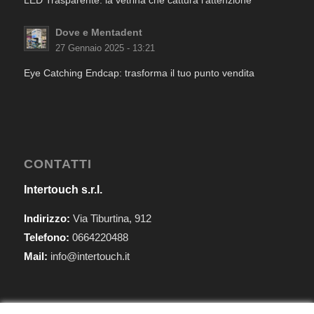
LED Trasparente: la vetrina che cattura l’attenzione
Dove e Mentadent
27 Gennaio 2025 - 13:21
Eye Catching Endcap: trasforma il tuo punto vendita
CONTATTI
Intertouch s.r.l.
Indirizzo:
Via Tiburtina, 912
Telefono:
0664220488
Mail:
info@intertouch.it