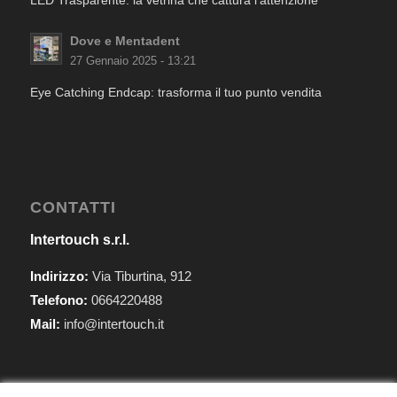
LED Trasparente: la vetrina che cattura l’attenzione
Dove e Mentadent
27 Gennaio 2025 - 13:21
Eye Catching Endcap: trasforma il tuo punto vendita
CONTATTI
Intertouch s.r.l.
Indirizzo:
Via Tiburtina, 912
Telefono:
0664220488
Mail:
info@intertouch.it