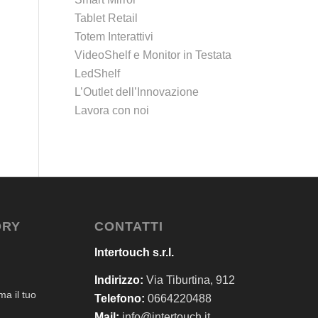
Tablet Retail
Totem Interattivi
VideoShelf e Monitor in Testata
LedShelf
L’Outlet dell’Innovazione
Lavora con noi
ORY
CONTATTI
Intertouch s.r.l.
Indirizzo:
Via Tiburtina, 912
a il tuo
Telefono:
0664220488
Mail:
info@intertouch.it