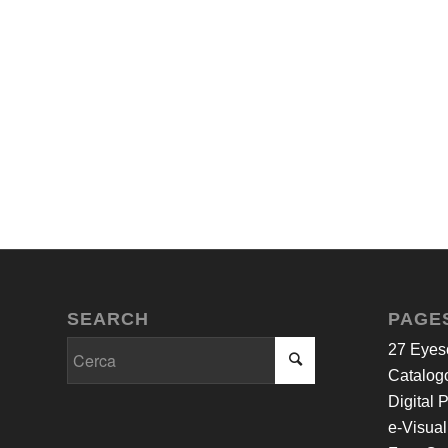
SEARCH
PAGE
27 Eyes
Catalogo
Digital 
e-Visual