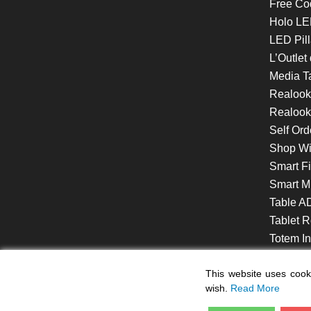
Free Co
Holo LE
LED Pill
L’Outlet
Media T
Realoo
Realook
Self Ord
Shop W
Smart F
Smart Mi
Table A
Tablet R
Totem Int
VideoShe
This website uses cooki
wish.
Read More