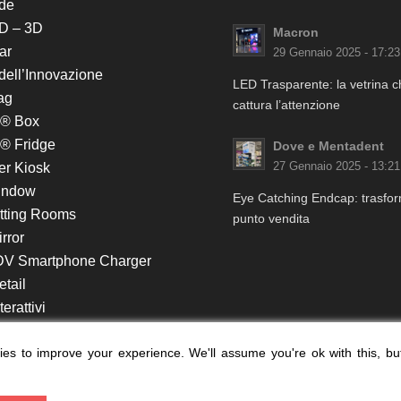
de
D – 3D
Macron
ar
29 Gennaio 2025 - 17:23
 dell’Innovazione
LED Trasparente: la vetrina 
ag
cattura l’attenzione
k® Box
® Fridge
Dove e Mentadent
er Kiosk
27 Gennaio 2025 - 13:21
indow
Eye Catching Endcap: trasform
itting Rooms
punto vendita
rror
DV Smartphone Charger
etail
erattivi
lf e Monitor in Testata
es to improve your experience. We'll assume you're ok with this, bu