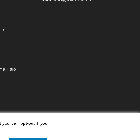
che
a il tuo
t you can opt-out if you