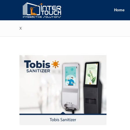
Home
x