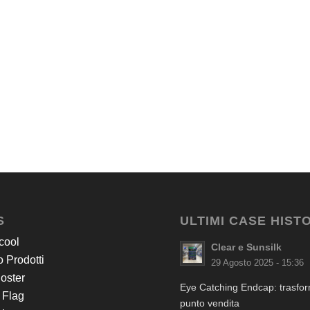
S
ULTIMI CASE HIST
cool
Clear e Sunsilk
 Prodotti
29 Agosto 2025 - 15:36
Poster
Eye Catching Endcap: trasform
 Flag
punto vendita