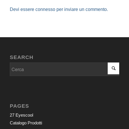
Devi essere
connesso
per inviare un commento.
SEARCH
PAGES
27 Eyescool
Catalogo Prodotti