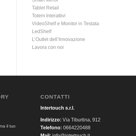
Tablet Retail
Totem Interattivi
VideoShelf e Monitor in Testata
LedShelf
L’Outlet dell’Innovazione
Lavora con noi
ORY
CONTATTI
Intertouch s.r.l.
Indirizzo:
Via Tiburtina, 912
a il tuo
Telefono:
0664220488
Mail:
info@intertouch.it