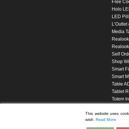
Free Co
Holo LE
LED Pill
L’Outlet
Media T
Realoo
Realook
Self Ord
Shop W
Smart F
Smart Mi
Table A
Tablet R
Totem Int
VideoShe
This website uses cooki
wish.
Read More