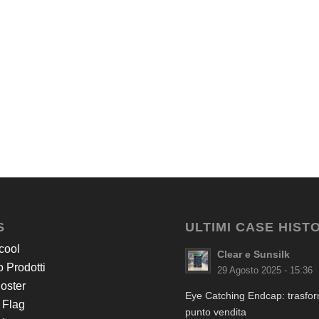
S
ULTIMI CASE HIST
cool
Clear e Sunsilk
 Prodotti
29 Agosto 2025 - 15:36
Poster
Eye Catching Endcap: trasform
 Flag
punto vendita