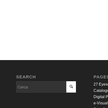
SEARCH
PAGE
27 Eyes
Catalogo
Digital 
e-Visual