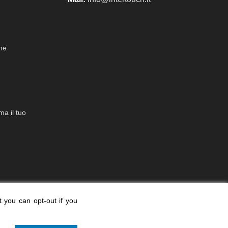
che
a il tuo
t you can opt-out if you