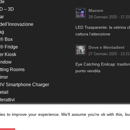
de
D – 3D
Macron
ar
29 Gennaio 2025 - 17:23
 dell’Innovazione
LED Trasparente: la vetrina 
ag
cattura l’attenzione
k® Box
® Fridge
Dove e Mentadent
er Kiosk
27 Gennaio 2025 - 13:21
indow
Eye Catching Endcap: trasform
itting Rooms
punto vendita
rror
DV Smartphone Charger
etail
erattivi
lf e Monitor in Testata
es to improve your experience. We'll assume you're ok with this, bu