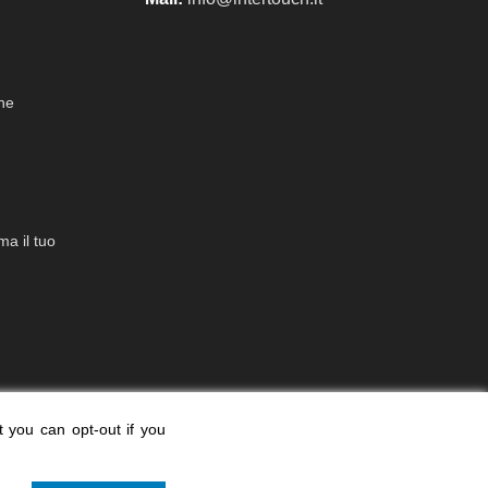
che
a il tuo
t you can opt-out if you