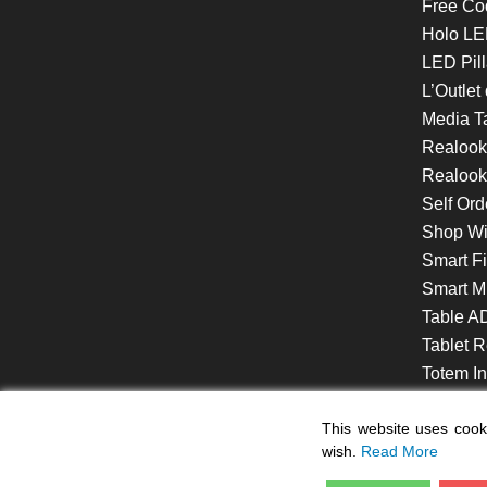
Free Co
Holo LE
LED Pill
L’Outlet
Media T
Realoo
Realook
Self Ord
Shop W
Smart F
Smart Mi
Table A
Tablet R
Totem Int
VideoShe
This website uses cooki
wish.
Read More