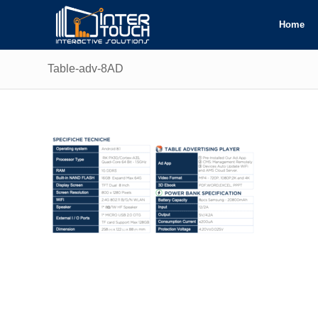
Home
Table-adv-8AD