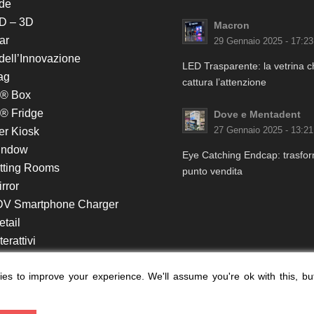
de
D – 3D
Macron
ar
29 Gennaio 2025 - 17:23
 dell’Innovazione
LED Trasparente: la vetrina 
ag
cattura l’attenzione
k® Box
® Fridge
Dove e Mentadent
er Kiosk
27 Gennaio 2025 - 13:21
indow
Eye Catching Endcap: trasform
itting Rooms
punto vendita
rror
DV Smartphone Charger
etail
erattivi
lf e Monitor in Testata
es to improve your experience. We'll assume you're ok with this, bu