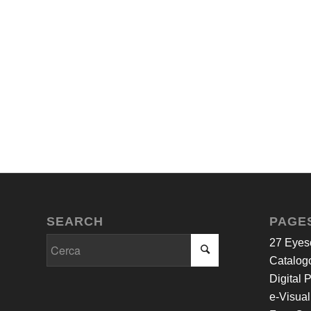
SEARCH
PAGE
27 Eyes
Catalogo
Digital 
e-Visual