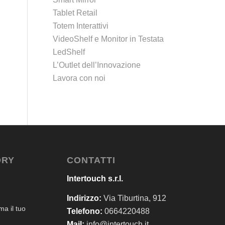
Tablet Retail
Totem Interattivi
VideoShelf e Monitor in Testata
LedShelf
L’Outlet dell’Innovazione
Lavora con noi
ORY
CONTATTI
Intertouch s.r.l.
Indirizzo:
Via Tiburtina, 912
a il tuo
Telefono:
0664220488
Mail:
info@intertouch.it