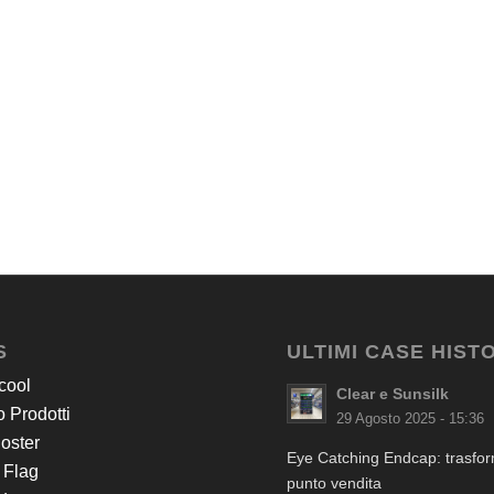
S
ULTIMI CASE HIST
cool
Clear e Sunsilk
 Prodotti
29 Agosto 2025 - 15:36
Poster
Eye Catching Endcap: trasform
 Flag
punto vendita