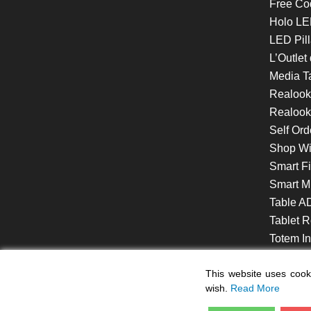
Free Co
Holo LE
LED Pill
L’Outlet
Media T
Realoo
Realook
Self Ord
Shop W
Smart F
Smart Mi
Table A
Tablet R
Totem Int
VideoShe
This website uses cooki
wish.
Read More