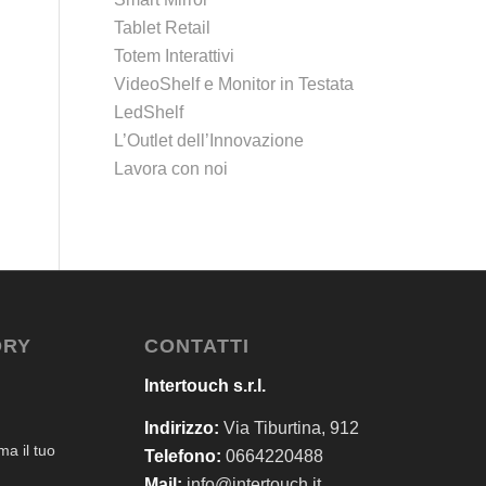
Tablet Retail
Totem Interattivi
VideoShelf e Monitor in Testata
LedShelf
L’Outlet dell’Innovazione
Lavora con noi
ORY
CONTATTI
Intertouch s.r.l.
Indirizzo:
Via Tiburtina, 912
a il tuo
Telefono:
0664220488
Mail:
info@intertouch.it