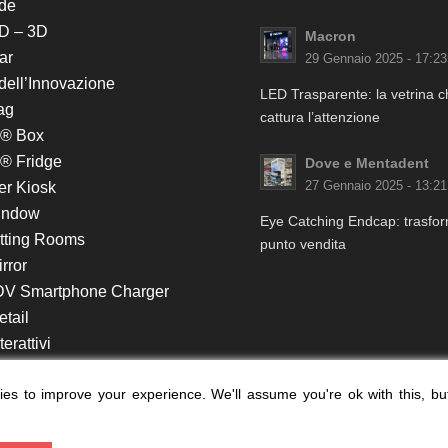
de
D – 3D
Macron
ar
29 Gennaio 2025 - 17:23
 dell’Innovazione
LED Trasparente: la vetrina 
ag
cattura l’attenzione
k® Box
® Fridge
Dove e Mentadent
er Kiosk
27 Gennaio 2025 - 13:21
indow
Eye Catching Endcap: trasform
itting Rooms
punto vendita
rror
DV Smartphone Charger
etail
erattivi
lf e Monitor in Testata
es to improve your experience. We'll assume you're ok with this, bu