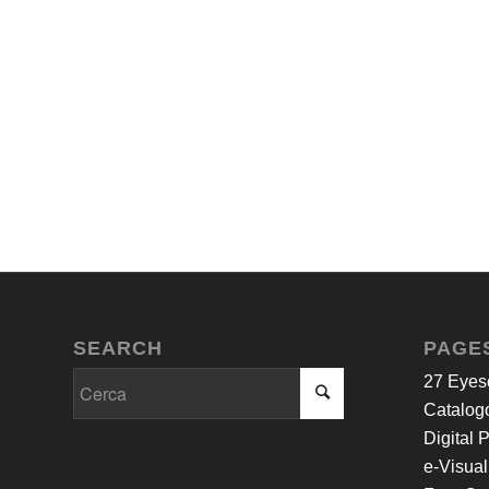
SEARCH
PAGE
27 Eyes
Catalogo
Digital 
e-Visual