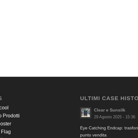
S
ULTIMI CASE HIST
cool
Clear e Sunsilk
 Prodotti
29 Agosto 2025 - 15:36
Poster
Eye Catching Endcap: trasform
 Flag
punto vendita