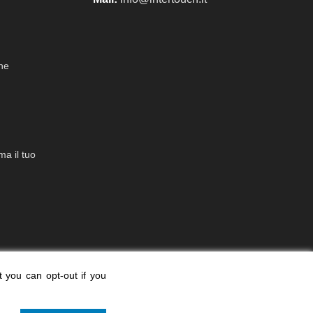
che
a il tuo
t you can opt-out if you